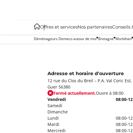
Offres et services
Nos partenaires
Conseils 
Déménageurs Demeco autour de moi
Bretagne
Morbihan
Adresse et horaire d'ouverture
12 rue du Clos du Breil – P.A. Val Coric Est,
Guer 56380
Fermé actuellement.
Ouvre à 08:00
Vendredi
08:00-12
Samedi
Dimanche
Lundi
08:00-12
Mardi
08:00-12
Mercredi
08:00-12