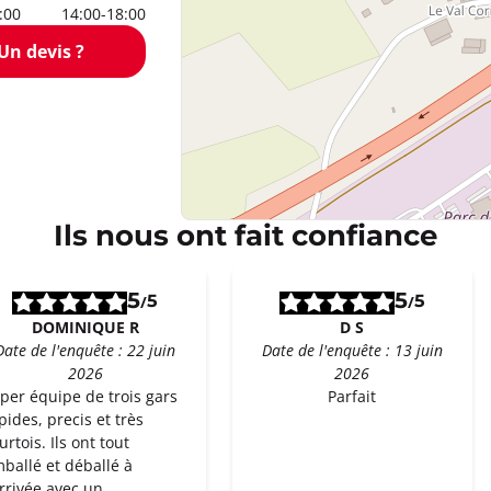
:00
14:00-18:00
Un devis ?
Ils nous ont fait confiance
5
5
5
5
/
/
DOMINIQUE R
D S
Date de l'enquête : 22 juin
Date de l'enquête : 13 juin
2026
2026
per équipe de trois gars
Parfait
pides, precis et très
urtois. Ils ont tout
ballé et déballé à
arrivée avec un