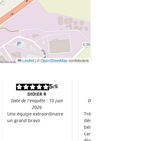
Leaflet
|
©
OpenStreetMap
contributors
5
5
5
5
/
/
DIDIER R
FABRICE M
Date de l'enquête : 10 juin
Date de l'enquête : 07 juin
2026
2026
Une équipe extraordinaire
Très bonne prestation de
un grand bravo
déménagement. Seul
bémol : la quantité de
cartons livrés en amont
était un peu juste. 5