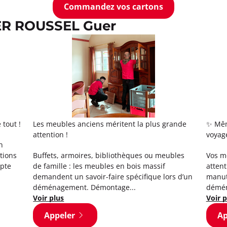
Commandez vos cartons
BER ROUSSEL Guer
tout !
Les meubles anciens méritent la plus grande
✨ Mêm
attention !
voyage
n
ctions
Buffets, armoires, bibliothèques ou meubles
Vos me
mpte
de famille : les meubles en bois massif
attent
demandent un savoir-faire spécifique lors d’un
manute
déménagement. Démontage...
démén
Voir plus
Voir p
Appeler
Ap