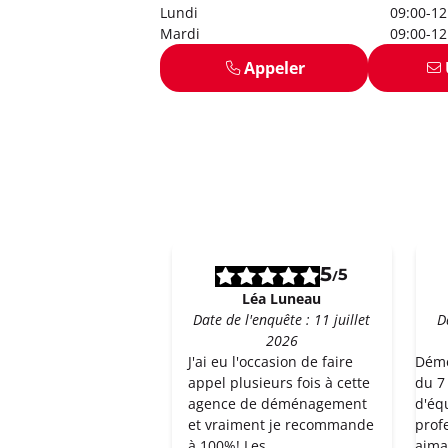
Lundi
09:00-12
Mardi
09:00-12
Appeler
5
5
/
Léa Luneau
Date de l'enquête : 11 juillet
D
2026
J'ai eu l'occasion de faire
Dém
appel plusieurs fois à cette
du 7 
agence de déménagement
d'éq
et vraiment je recommande
profe
à 100%! Les
aima