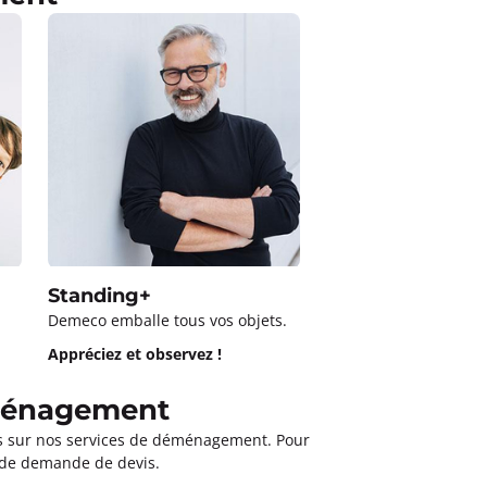
Optimum
Demeco s’occupe de to
Détendez-vous !
Standing+
Demeco emballe tous vos objets.
Appréciez et observez !
éménagement
es sur nos services de déménagement. Pour
e de demande de devis.