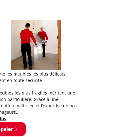
🛏️ Votre matelas méri
pendant votre démén
Demeco, utilise des h
adaptées pour préserve
poussière, des salissu
durant...
Voir plus
e les meubles les plus délicats
nt en toute sécurité
Appeler
ubles les plus fragiles méritent une
ion particulière. Grâce à une
ntion maîtrisée et l’expertise de nos
ageurs,...
lus
peler