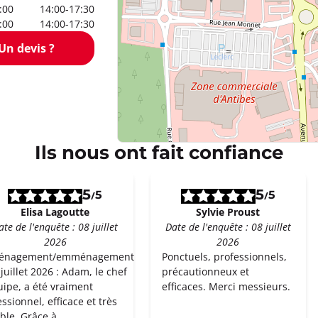
:00
14:00-17:30
:00
14:00-17:30
Un devis ?
Ils nous ont fait confiance
5
5
5
5
/
/
Elisa Lagoutte
Sylvie Proust
ate de l'enquête : 08 juillet
Date de l'enquête : 08 juillet
2026
2026
énagement/emménagement
Ponctuels, professionnels,
juillet 2026 : Adam, le chef
précautionneux et
uipe, a été vraiment
efficaces. Merci messieurs.
ssionnel, efficace et très
ble. Grâce à