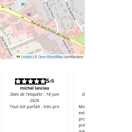
Leaflet
|
©
OpenStreetMap
contributors
5
5
5
5
/
/
michel lanciau
Géraldine G
Date de l'enquête : 18 juin
Date de l'enquête : 27 mai
2026
2026
Tout est parfait , très pro
Michael et Maxence ont ét
extraordinaires ! Hyper
professionnels, très
précautionneux, très
méticuleux, prenant soin