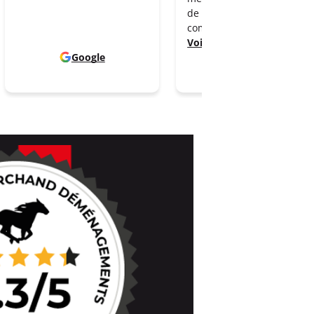
de toutes nos affaires
comme
Voir plus
Google
Google