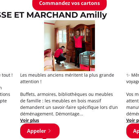
Commandez vos cartons
ASSE ET MARCHAND Amilly
tout !
Les meubles anciens méritent la plus grande
✨ Mêm
attention !
voyage
n
ctions
Buffets, armoires, bibliothèques ou meubles
Vos me
mpte
de famille : les meubles en bois massif
attent
demandent un savoir-faire spécifique lors d’un
manute
déménagement. Démontage...
démén
Voir plus
Voir p
Appeler
Ap