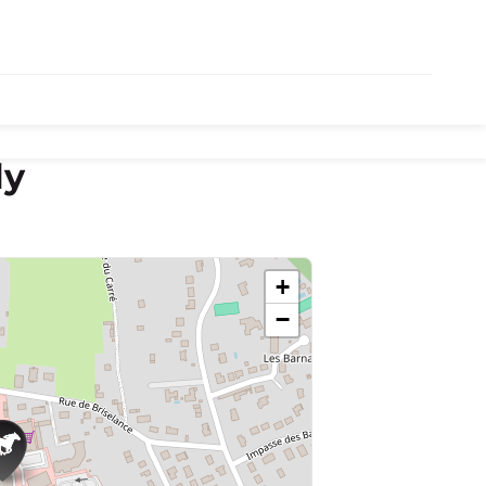
ly
+
−