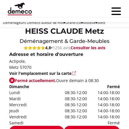
Menu
Déménageurs Demeco autour de moi
Grand Est
Moselle
Metz
HEISS CLAUDE Metz
Déménagement & Garde-Meubles
Consulter les avis
4,8
1256 avis
Adresse et horaire d'ouverture
Actipole,
Metz 57070
Voir l'emplacement sur la carte
Fermé actuellement.
Ouvre demain à 08:30
Dimanche
Fermé
Lundi
08:30-12:00
14:00-18:00
Mardi
08:30-12:00
14:00-18:00
Mercredi
08:30-12:00
14:00-18:00
Jeudi
08:30-12:00
14:00-18:00
Vendredi
08:30-12:00
14:00-18:00
Samedi
Fermé