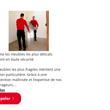
🛏️ Votre matelas méri
pendant votre démén
Demeco, utilise des h
adaptées pour préserve
poussière, des salissu
durant...
Voir plus
e les meubles les plus délicats
nt en toute sécurité
Appeler
ubles les plus fragiles méritent une
ion particulière. Grâce à une
ntion maîtrisée et l’expertise de nos
ageurs,...
lus
peler