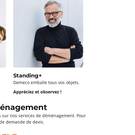
Optimum
Demeco s’occupe de to
Détendez-vous !
Standing+
Demeco emballe tous vos objets.
Appréciez et observez !
éménagement
es sur nos services de déménagement. Pour
e de demande de devis.