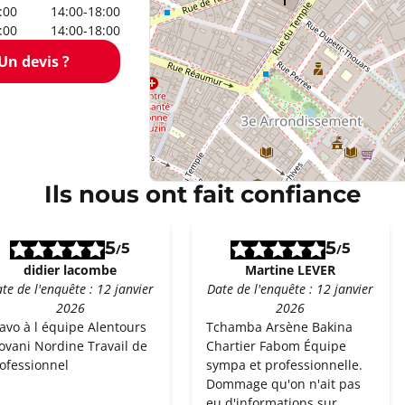
:00
14:00-18:00
:00
14:00-18:00
Un devis ?
Ils nous ont fait confiance
5
5
5
5
/
/
didier lacombe
Martine LEVER
te de l'enquête : 12 janvier
Date de l'enquête : 12 janvier
2026
2026
avo à l équipe Alentours
Tchamba Arsène Bakina
ovani Nordine Travail de
Chartier Fabom Équipe
ofessionnel
sympa et professionnelle.
Dommage qu'on n'ait pas
eu d'informations sur