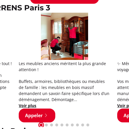
RRENS Paris 3
tout !
Les meubles anciens méritent la plus grande
✨ Mêm
attention !
voyage
n
ctions
Buffets, armoires, bibliothèques ou meubles
Vos me
mpte
de famille : les meubles en bois massif
attent
demandent un savoir-faire spécifique lors d’un
manute
déménagement. Démontage...
démén
Voir plus
Voir p
Appeler
Ap