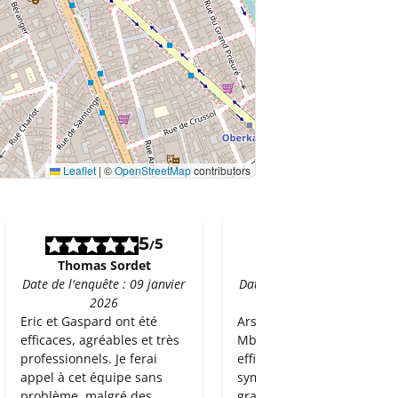
Leaflet
|
©
OpenStreetMap
contributors
5
5
5
5
/
/
Thomas Sordet
Patrick Caron
Date de l'enquête : 09 janvier
Date de l'enquête : 09 janvie
2026
2026
Eric et Gaspard ont été
Arsene Tchamba
efficaces, agréables et très
Mbeufonjoh Équipe très
professionnels. Je ferai
efficace, rapide, attentive e
appel à cet équipe sans
sympathique!! Top!! Un
problème, malgré des
grand merci