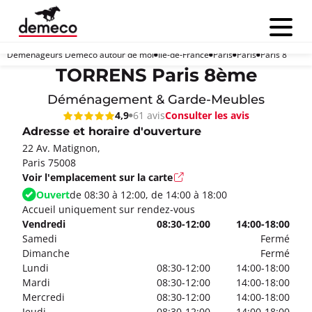
Menu
Déménageurs Demeco autour de moi
Île-de-France
Paris
Paris
Paris 8
TORRENS Paris 8ème
Déménagement & Garde-Meubles
Consulter les avis
4,9
61 avis
Adresse et horaire d'ouverture
22 Av. Matignon,
Paris 75008
Voir l'emplacement sur la carte
Ouvert
de 08:30 à 12:00, de 14:00 à 18:00
Accueil uniquement sur rendez-vous
Vendredi
08:30-12:00
14:00-18:00
Samedi
Fermé
Dimanche
Fermé
Lundi
08:30-12:00
14:00-18:00
Mardi
08:30-12:00
14:00-18:00
Mercredi
08:30-12:00
14:00-18:00
Jeudi
08:30-12:00
14:00-18:00