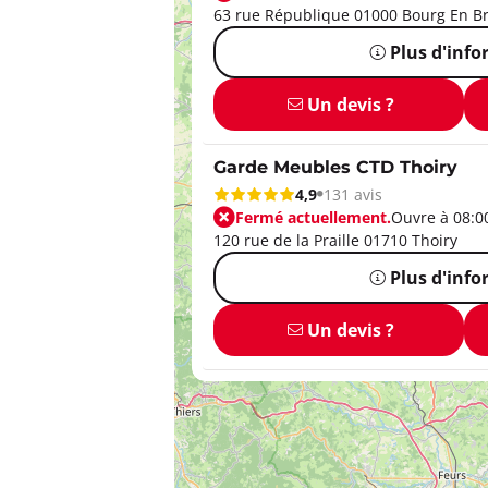
63 rue République 01000 Bourg En B
Plus d'inf
Un devis ?
Garde Meubles CTD Thoiry
4,9
131 avis
Fermé actuellement.
Ouvre à 08:0
120 rue de la Praille 01710 Thoiry
Plus d'inf
Un devis ?