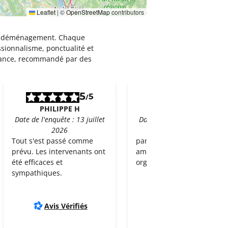
Leaflet
|
©
OpenStreetMap
contributors
leur déménagement. Chaque
ssionnalisme, ponctualité et
rance, recommandé par des
5
5
5
5
/
/
PHILIPPE H
Véronique L
Date de l'enquête : 13 juillet
Date de l'enquête : 04 juille
2026
2026
Tout s'est passé comme
parfait, ponctualité,
prévu. Les intervenants ont
amabilité, travail très bien
été efficaces et
organisé et efficace
sympathiques.
Avis Vérifiés
Avis Vérifiés