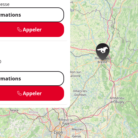
resse
ormations
Appeler
0
ormations
Appeler