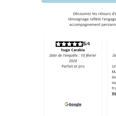
Un devis ?
Découvrez les retours d'
témoignage reflète l'engage
accompagnement personnal
5
5
/
hugo Carabia
Date de l'enquête : 10 février
Da
2026
Parfait et pro
Un
Ma
le
ou
tr
Vo
Google