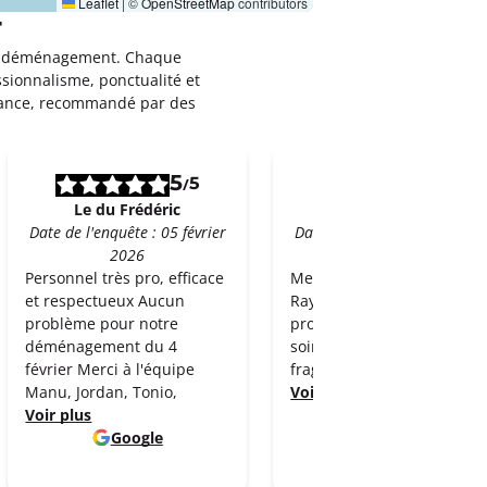
Leaflet
|
©
OpenStreetMap
contributors
r
leur déménagement. Chaque
ssionnalisme, ponctualité et
rance, recommandé par des
5
5
5
5
/
/
Le du Frédéric
Josiane Perrier
Date de l'enquête : 05 février
Date de l'enquête : 05 févrie
2026
2026
Personnel très pro, efficace
Merci à Pascal, Philippe et
et respectueux Aucun
Rayann. Très
problème pour notre
professionnels , ils ont pri
déménagement du 4
soin de mes vieux meuble
février Merci à l'équipe
fragiles. Tout est
Manu, Jordan, Tonio,
Voir plus
Voir plus
Google
Google