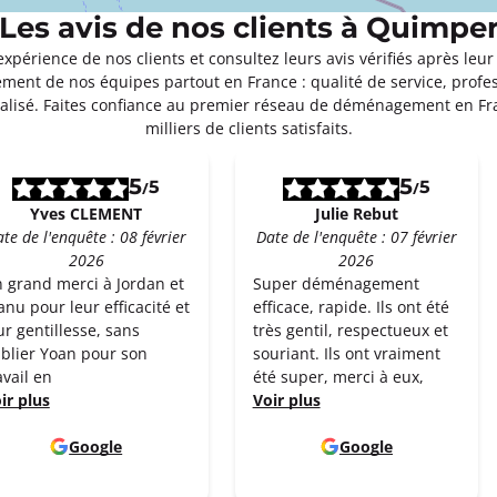
Les avis de nos clients à Quimpe
Appeler
expérience de nos clients et consultez leurs avis vérifiés après 
ment de nos équipes partout en France : qualité de service, profe
isé. Faites confiance au premier réseau de déménagement en F
milliers de clients satisfaits.
5
5
5
5
/
/
Yves CLEMENT
Julie Rebut
te de l'enquête : 08 février
Date de l'enquête : 07 février
2026
2026
 grand merci à Jordan et
Super déménagement
nu pour leur efficacité et
efficace, rapide. Ils ont été
ur gentillesse, sans
très gentil, respectueux et
blier Yoan pour son
souriant. Ils ont vraiment
avail en
été super, merci à eux,
ir plus
Voir plus
Google
Google