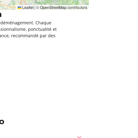
Leaflet
|
©
OpenStreetMap
contributors
n
leur déménagement. Chaque
ssionnalisme, ponctualité et
rance, recommandé par des
o