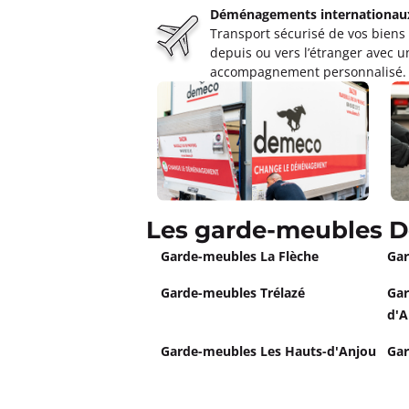
Déménagements internationau
Transport sécurisé de vos biens
Garde Meubles JCS Laval
depuis ou vers l’étranger avec u
4,6
74 avis
accompagnement personnalisé.
Fermé actuellement.
Ouvre le 10 a
boulevard Gallilée 53000 Laval
Plus d'inf
Un devis ?
Les garde-meubles D
Garde Meubles JCS CARRÉ Ch
4,7
76 avis
Garde-meubles La Flèche
Gar
Fermé actuellement.
Ouvre le 10 a
32 rue De Carteron 49300 Cholet
Garde-meubles Trélazé
Gar
d'A
Plus d'inf
Garde-meubles Les Hauts-d'Anjou
Gar
Un devis ?