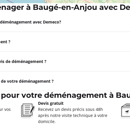
nager à Baugé-en-Anjou avec D
Appeler
e déménagement avec Demeco?
oût à 09:00
ent ?
ormations
devis de déménagement ?
Appeler
e de votre déménagement ?
ierre-des-Corps
s pour votre déménagement à Ba
oût à 09:00
ierre-Des-Corps
Devis gratuit
ur vos
Recevez un devis précis sous 48h
ormations
après notre visite technique à votre
domicile.
Appeler