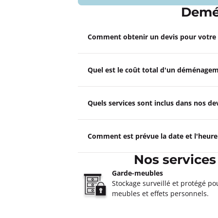
Demé
Un devis ?
Comment obtenir un devis pour votr
Garde Meubles CARRÉ Tours
Fermé actuellement.
Ouvre le 10 a
Quel est le coût total d'un déménagem
Rue de la Milletière 37100 Tours
Plus d'inf
Quels services sont inclus dans nos 
Un devis ?
Comment est prévue la date et l'heur
Garde Meubles CARRÉ Saint-P
4,5
885 avis
Nos service
Fermé actuellement.
Ouvre le 10 a
26 rue De La Morinerie 37700 Saint-P
Garde-meubles
Stockage surveillé et protégé po
Plus d'inf
meubles et effets personnels.
Un devis ?