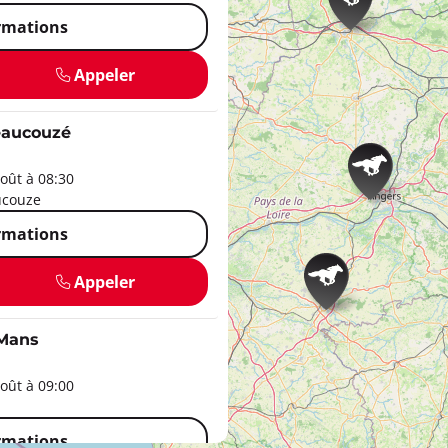
ormations
Appeler
eaucouzé
oût à 08:30
ucouze
ormations
Appeler
 Mans
oût à 09:00
ormations