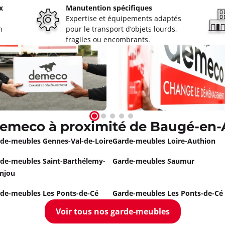
x
Manutention spécifiques
Expertise et équipements adaptés
n
pour le transport d’objets lourds,
fragiles ou encombrants.
oût à 08:00
ormations
Appeler
emeco à proximité de Baugé-en-
olet
de-meubles Gennes-Val-de-Loire
Garde-meubles Loire-Authion
oût à 08:30
de-meubles Saint-Barthélemy-
Garde-meubles Saumur
njou
ormations
de-meubles Les Ponts-de-Cé
Garde-meubles Les Ponts-de-Cé
Appeler
Voir tous nos garde-meubles