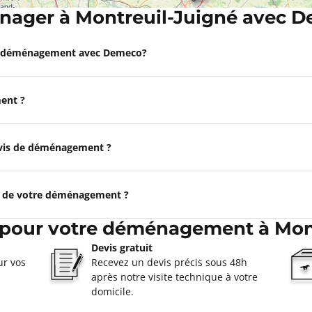
ager à Montreuil-Juigné avec 
Appeler
e déménagement avec Demeco?
ent ?
0
ormations
devis de déménagement ?
Appeler
e de votre déménagement ?
 Mans
 pour votre déménagement à Mon
0
Devis gratuit
ur vos
Recevez un devis précis sous 48h
après notre visite technique à votre
ormations
domicile.