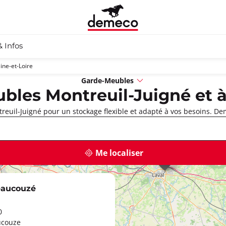
& Infos
ine-et-Loire
Garde-Meubles
bles Montreuil-Juigné et à
euil-Juigné pour un stockage flexible et adapté à vos besoins. De
Me localiser
eaucouzé
0
ucouze