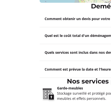
Demén
Un devis ?
Comment obtenir un devis pour votr
Garde Meubles JCS Laval
4,6
74 avis
Quel est le coût total d'un déménagem
Fermé actuellement.
Ouvre à 08:0
boulevard Gallilée 53000 Laval
Plus d'inf
Quels services sont inclus dans nos 
Un devis ?
Comment est prévue la date et l'heur
Garde Meubles DESJOUIS Le
Nos services
4,8
243 avis
Fermé actuellement.
Ouvre à 09:0
Garde-meubles
27, rue Gougeard 72000 Le Mans
Stockage surveillé et protégé po
meubles et effets personnels.
Plus d'inf