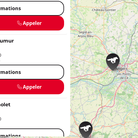
ormations
Appeler
aumur
0
r
ormations
Appeler
olet
0
ormations