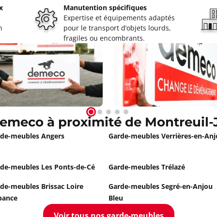
Appeler
x
Manutention spécifiques
Expertise et équipements adaptés
n
pour le transport d’objets lourds,
fragiles ou encombrants.
emeco à proximité de Montreuil-
de-meubles Angers
Garde-meubles Verrières-en-An
de-meubles Les Ponts-de-Cé
Garde-meubles Trélazé
de-meubles Brissac Loire
Garde-meubles Segré-en-Anjou
bance
Bleu
Voir tous nos garde-meubles