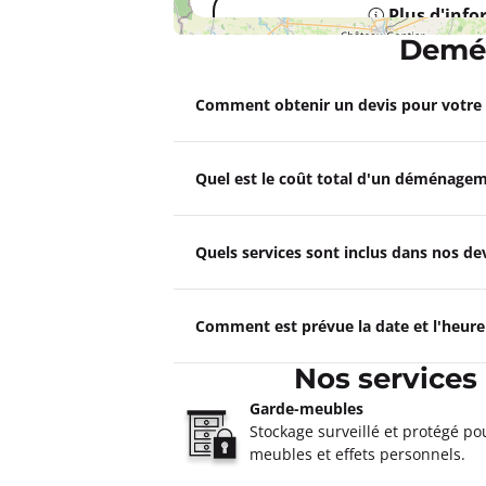
Plus d'inf
Demén
Un devis ?
Comment obtenir un devis pour votr
Déménagements DEMENA Dr
Fermé actuellement.
Ouvre à 09:0
Quel est le coût total d'un déménagem
route de Chartres 28500 Vernouillet
Plus d'inf
Quels services sont inclus dans nos 
Un devis ?
Comment est prévue la date et l'heur
Nos services
Garde-meubles
Stockage surveillé et protégé po
meubles et effets personnels.