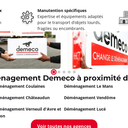
x
Manutention spécifiques
Expertise et équipements adaptés
n
pour le transport d’objets lourds,
fragiles ou encombrants.
nagement Demeco à proximité de
ménagement Coulaines
Déménagement Le Mans
ménagement Châteaudun
Déménagement Vendôme
énagement Verneuil d'Avre et
Déménagement Lucé
ton
Voir toutes nos agences