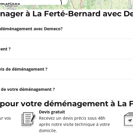
ormations
ager à La Ferté-Bernard avec 
Appeler
e déménagement avec Demeco?
eux
0
ent ?
ormations
devis de déménagement ?
Appeler
e de votre déménagement ?
 pour votre déménagement à La 
Devis gratuit
ur vos
Recevez un devis précis sous 48h
après notre visite technique à votre
domicile.