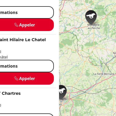
ormations
Appeler
t Hilaire Le Chatel
0
hâtel
ormations
Appeler
Chartres
0