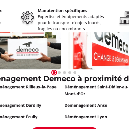
x
Manutention spécifiques
IN Lyon
Expertise et équipements adaptés
n
pour le transport d’objets lourds,
oût à 08:30
fragiles ou encombrants.
ormations
Appeler
nche sur Saone
nagement Demeco à proximité de
oût à 09:00
énagement Rillieux-la-Pape
Déménagement Saint-Didier-au-
anche Sur Saône
Mont-d'Or
ormations
énagement Dardilly
Déménagement Anse
Appeler
ménagement Écully
Déménagement Lyon