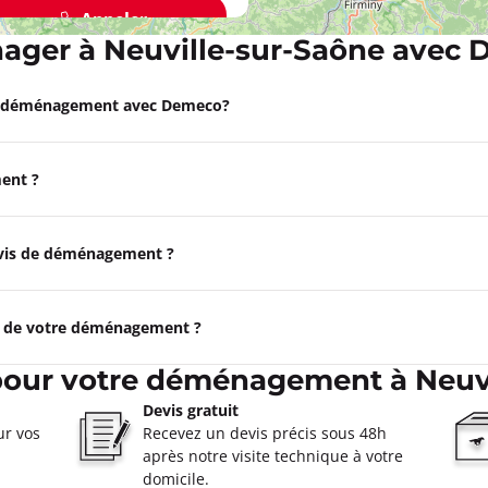
Appeler
ger à Neuville-sur-Saône avec
R Lyon 3ème
e déménagement avec Demeco?
oût à 09:00
ent ?
ormations
Appeler
devis de déménagement ?
N Tassin La Demi-Lune
e de votre déménagement ?
oût à 09:00
pour votre déménagement à Neuv
in-La-Demi-Lune
Devis gratuit
ormations
ur vos
Recevez un devis précis sous 48h
après notre visite technique à votre
Appeler
domicile.