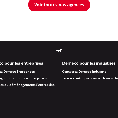
ents FERLAY JANIN
Voir toutes nos agences
oût à 09:00
ormations
Appeler
 Venissieux
 pour les entreprises
Demeco pour les industries
ez Demeco Entreprises
Contactez Demeco Industrie
oût à 08:30
agements Demeco Entreprises
Trouvez votre partenaire Demeco I
ieux
des du déménagement d'entreprise
ormations
Appeler
nne