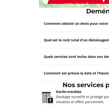
Un devis ?
Deména
Déménagements SEEGMULLE
Comment obtenir un devis pour votr
4,6
13 avis
Fermé actuellement.
Ouvre le 10 a
23 rue Jean Larrive 69003 Lyon
Quel est le coût total d'un déménagem
Plus d'inf
Un devis ?
Quels services sont inclus dans nos 
Déménagements FERLAY JANI
Comment est prévue la date et l'heur
4,2
24 avis
Fermé actuellement.
Ouvre le 10 a
Nos services 
4 avenue Joannes Hubert 69160 Tass
Garde-meubles
Plus d'inf
Stockage surveillé et protégé po
meubles et effets personnels.
Un devis ?