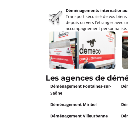
Déménagements internationau
Déménagements FERLAY JAN
Transport sécurisé de vos biens
4,4
324 avis
depuis ou vers l’étranger avec u
Fermé actuellement.
Ouvre le 10 a
accompagnement personnalisé.
26 quai Gailleton 69002 Lyon
Plus d'inf
Un devis ?
Déménagements ABD Villefra
Les agences de démé
4,5
134 avis
Fermé actuellement.
Ouvre le 10 a
Déménagement Fontaines-sur-
Dém
99 rue Chaude Bernard 69400 Villefr
Saône
Plus d'inf
Déménagement Miribel
Dém
Un devis ?
Déménagement Villeurbanne
Dé