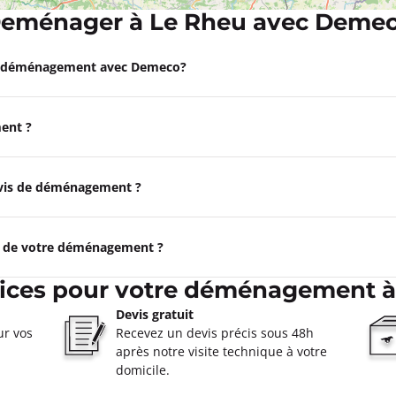
eménager à Le Rheu avec Deme
Appeler
EL Saint Malo
e déménagement avec Demeco?
0
ent ?
s 35400 Saint Malo
ormations
devis de déménagement ?
Appeler
e de votre déménagement ?
vices pour votre déménagement à
0
Devis gratuit
ur vos
Recevez un devis précis sous 48h
ormations
après notre visite technique à votre
domicile.
Appeler