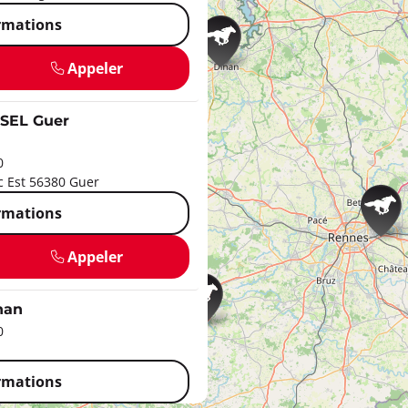
ormations
Appeler
SEL Guer
0
ic Est 56380 Guer
ormations
Appeler
nan
0
ormations