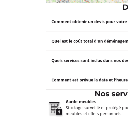
D
Un devis ?
Déménagements ABER ROUSS
Comment obtenir un devis pour votr
4,9
52 avis
Fermé actuellement.
Ouvre à 08:0
Quel est le coût total d'un déménagem
Les Sept Pertuis Rue De La Grassinai
Plus d'inf
Quels services sont inclus dans nos 
Un devis ?
Comment est prévue la date et l'heur
Déménagements JCS Laval
4,6
74 avis
Nos ser
Fermé actuellement.
Ouvre à 08:0
boulevard Gallilée 53000 Laval
Garde-meubles
Stockage surveillé et protégé po
Plus d'inf
meubles et effets personnels.
Un devis ?