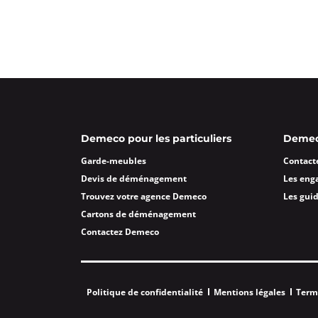
Chassieu
4,2
10 avis
Fermé actuellement.
Ouvre le 10 a
9 Imp. Lavoisier 69680 Chassieu
Plus d'inf
Un devis ?
Demeco pour les particuliers
Demeco
Garde Meubles ABD Villefran
Garde-meubles
Contact
4,5
134 avis
Devis de déménagement
Les eng
Fermé actuellement.
Ouvre le 10 a
Trouvez votre agence Demeco
Les gui
99 rue Chaude Bernard 69400 Villefr
Cartons de déménagement
Plus d'inf
Contactez Demeco
Un devis ?
Politique de confidentialité
Mentions légales
Term
Garde Meubles DULAC Vienn