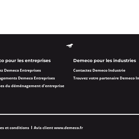
oût à 09:00
ormations
Appeler
 pour les entreprises
Demeco pour les industries
che sur Saone
ez Demeco Entreprises
Contactez Demeco Industrie
agements Demeco Entreprises
Trouvez votre partenaire Demeco I
oût à 09:00
des du déménagement d'entreprise
anche Sur Saône
ormations
Appeler
es et conditions
Avis client www.demeco.fr
e