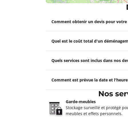
Un devis ?
Comment obtenir un devis pour votr
Garde Meubles SEEGMULLER
Fermé actuellement.
Ouvre le 10 a
Quel est le coût total d'un déménagem
132 Rue Bossuet 69006 Lyon
Plus d'inf
Quels services sont inclus dans nos 
Un devis ?
Comment est prévue la date et l'heur
Garde Meubles SEEGMULLER 
Fermé actuellement.
Ouvre le 10 a
Nos ser
35-37 Rue Louis Guérin 69100 Villeu
Garde-meubles
Plus d'inf
Stockage surveillé et protégé po
meubles et effets personnels.
Un devis ?