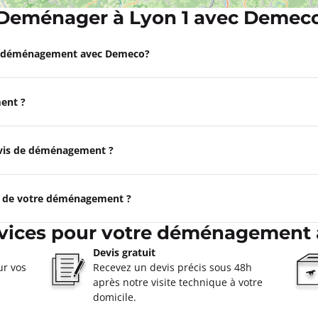
Deménager à Lyon 1 avec Demec
Appeler
e déménagement avec Demeco?
 Lyon 6ème
oût à 09:00
ent ?
ormations
devis de déménagement ?
Appeler
e de votre déménagement ?
Villeurbanne
oût à 09:00
vices pour votre déménagement 
rbanne
Devis gratuit
ormations
ur vos
Recevez un devis précis sous 48h
après notre visite technique à votre
Appeler
domicile.