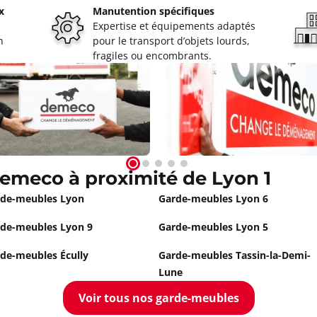
x
Manutention spécifiques
 Tassin La Demi-Lune
Expertise et équipements adaptés
n
pour le transport d’objets lourds,
oût à 09:00
fragiles ou encombrants.
in-La-Demi-Lune
ormations
Appeler
Venissieux
emeco à proximité de Lyon 1
oût à 08:30
de-meubles Lyon
Garde-meubles Lyon 6
ieux
de-meubles Lyon 9
Garde-meubles Lyon 5
ormations
de-meubles Écully
Garde-meubles Tassin-la-Demi-
Appeler
Lune
Voir tous nos garde-meubles
nts FERLAY JANIN