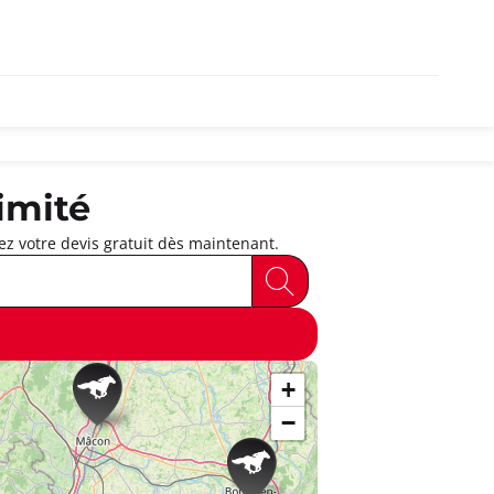
imité
z votre devis gratuit dès maintenant.
+
−