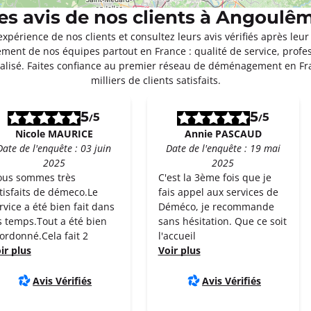
es avis de nos clients à Angoulê
Appeler
expérience de nos clients et consultez leurs avis vérifiés après 
ment de nos équipes partout en France : qualité de service, profe
isé. Faites confiance au premier réseau de déménagement en F
milliers de clients satisfaits.
5
5
5
5
/
/
Nicole MAURICE
Annie PASCAUD
Date de l'enquête : 03 juin
Date de l'enquête : 19 mai
2025
2025
us sommes très
C'est la 3ème fois que je
tisfaits de démeco.Le
fais appel aux services de
rvice a été bien fait dans
Déméco, je recommande
s temps.Tout a été bien
sans hésitation. Que ce soit
ordonné.Cela fait 2
l'accueil
ir plus
Voir plus
Avis Vérifiés
Avis Vérifiés