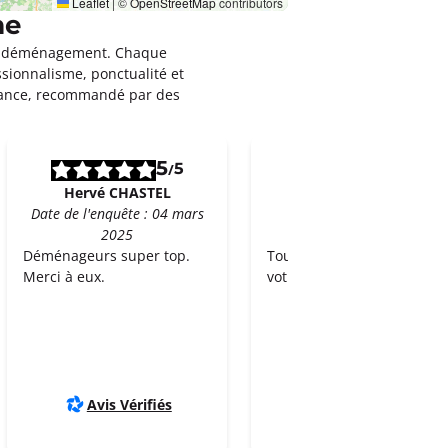
Leaflet
|
©
OpenStreetMap
contributors
me
leur déménagement. Chaque
ssionnalisme, ponctualité et
rance, recommandé par des
5
5
5
5
/
/
Hervé CHASTEL
A A
Date de l'enquête : 04 mars
Date de l'enquête : 22
2025
octobre 2024
Déménageurs super top.
Tout est parfait merci de
Merci à eux.
votre sérieux
Avis Vérifiés
Avis Vérifiés