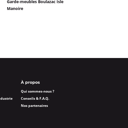
Garde-meubles Boulazac Isle
Manoire
À propos
Qui sommes-nous ?
ndustrie
Conseils & F.A.Q.
Nos partenaires