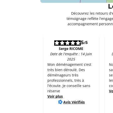
L
Un devis ?
Découvrez les retours d'
témoignage reflète l'engage
accompagnement personnal
5
5
/
Serge RICOME
Date de l'enquête : 14 juin
2025
Mon déménagement s'est
No
très bien déroulé. Des
sa
déménageurs très
se
professionnels, très à
le
l'écoute. Je conseille sans
co
réserve
Vo
Voir plus
Avis Vérifiés