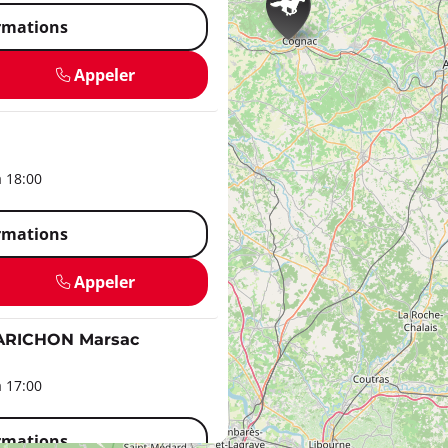
ormations
Appeler
à 18:00
ormations
Appeler
ARICHON Marsac
à 17:00
ormations