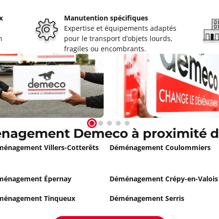
Appeler
x
Manutention spécifiques
Expertise et équipements adaptés
n
pour le transport d’objets lourds,
ly sur Marne
fragiles ou encombrants.
à 17:30
Marne
ormations
Appeler
nagement Demeco à proximité d
lons-en-Champagne
énagement Villers-Cotterêts
Déménagement Coulommiers
à 17:30
Champagne
ménagement Épernay
Déménagement Crépy-en-Valois
ormations
ménagement Tinqueux
Déménagement Serris
Appeler