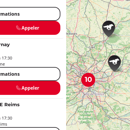
ormations
Appeler
rnay
à 17:30
gne
ormations
10
Appeler
E Reims
à 17:30
eims