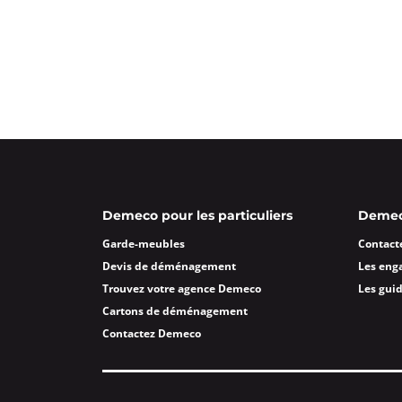
Déménagements SEEGMULLER
4,2
51 avis
Ouvert
de 08:30 à 12:30, de 14:00 
4, rue Jacqueline Auriol 93350 Le Bou
Plus d'inf
Un devis ?
Demeco pour les particuliers
Demeco
Déménagements SEEGMULLE
Garde-meubles
Contact
Ouvert
de 09:00 à 12:00, de 14:00 
Devis de déménagement
Les eng
41 Rue Delizy 93500 Pantin
Trouvez votre agence Demeco
Les gui
Plus d'inf
Cartons de déménagement
Contactez Demeco
Un devis ?
Déménagements DMD Valent