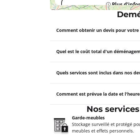
Plus d'inf
Demé
Un devis ?
Comment obtenir un devis pour votr
Déménagements CAILLE Com
4,8
18 avis
Quel est le coût total d'un déménagem
Ouvert
de 08:00 à 12:00, de 13:30 
11 Rue Nicéphore Niépce 60200 Com
Plus d'inf
Quels services sont inclus dans nos 
Un devis ?
Comment est prévue la date et l'heur
Déménagements CAILLE Lao
Nos service
4,4
312 avis
Ouvert
de 08:00 à 12:00, de 13:30 
Garde-meubles
67 rue de Manoise 02000 Laon
Stockage surveillé et protégé po
meubles et effets personnels.
Plus d'inf