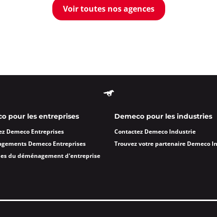
Voir toutes nos agences
 Le Bourget
à 18:00
rget
ormations
Appeler
 pour les entreprises
Demeco pour les industries
R Pantin
ez Demeco Entreprises
Contactez Demeco Industrie
à 17:00
agements Demeco Entreprises
Trouvez votre partenaire Demeco I
des du déménagement d'entreprise
ormations
Appeler
on