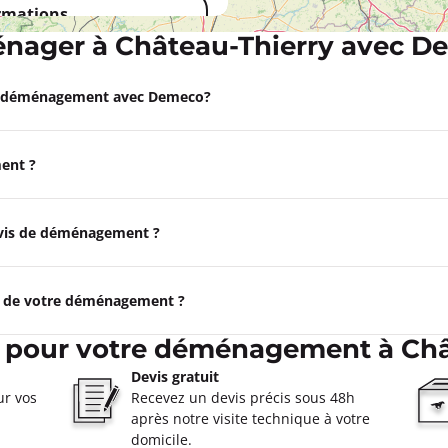
ormations
nager à Château-Thierry avec D
Appeler
e déménagement avec Demeco?
piègne
ent ?
à 17:30
piegne
ormations
devis de déménagement ?
Appeler
e de votre déménagement ?
n
s pour votre déménagement à Châ
à 17:30
Devis gratuit
ur vos
Recevez un devis précis sous 48h
après notre visite technique à votre
ormations
domicile.