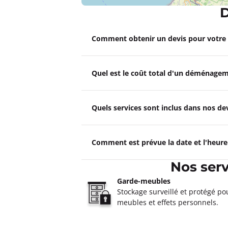
D
Un devis ?
Comment obtenir un devis pour votr
Déménagements VANDENABEE
Haubourdin
Quel est le coût total d'un déménagem
Ouvert
de 09:00 à 12:00, de 14:00 
252 Rue du Général de Gaulle 59320
Plus d'inf
Quels services sont inclus dans nos 
Un devis ?
Comment est prévue la date et l'heur
Déménagements VANDENABE
Nos ser
Ouvert
de 09:00 à 12:00, de 14:00 
Avenue Paul Plouviez 62460 Divion
Garde-meubles
Stockage surveillé et protégé po
Plus d'inf
meubles et effets personnels.
Un devis ?