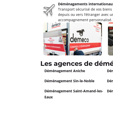
Déménagements internationau
Transport sécurisé de vos biens
Déménagements VANDENABE
depuis ou vers l’étranger avec u
Ouvert
de 09:00 à 12:00, de 14:00 
accompagnement personnalisé.
Le Fort Rouge 59173 Renescure
Plus d'inf
Un devis ?
Les agences de dém
Déménagement Aniche
Dé
Déménagement Sin-le-Noble
Dé
Déménagement Saint-Amand-les-
Dé
Eaux