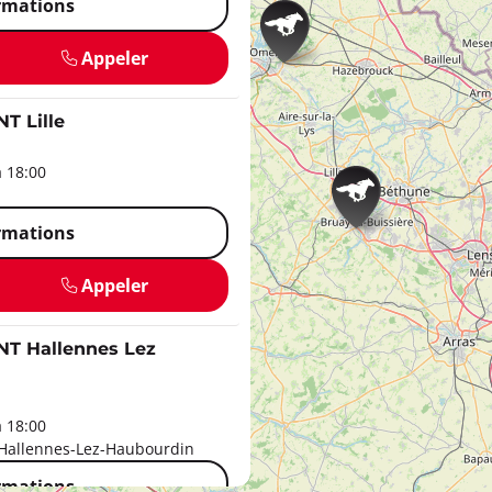
ormations
Appeler
 Lille
à 18:00
ormations
Appeler
 Hallennes Lez
à 18:00
 Hallennes-Lez-Haubourdin
ormations