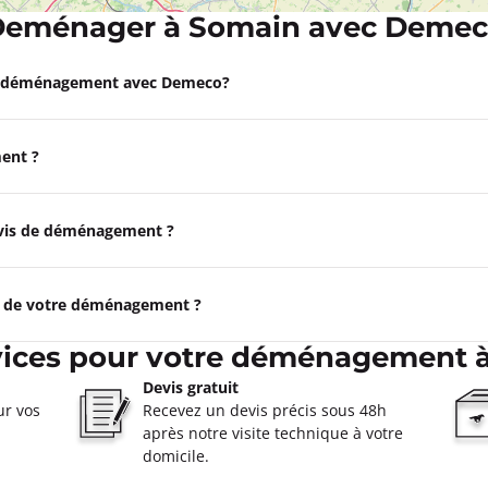
eménager à Somain avec Deme
Appeler
e déménagement avec Demeco?
LE Hallennes-lez-
ent ?
à 18:00
 Hallennes-Lez-Haubourdin
ormations
devis de déménagement ?
Appeler
e de votre déménagement ?
ELE Divion
vices pour votre déménagement 
à 18:00
Devis gratuit
ur vos
Recevez un devis précis sous 48h
ormations
après notre visite technique à votre
domicile.
Appeler