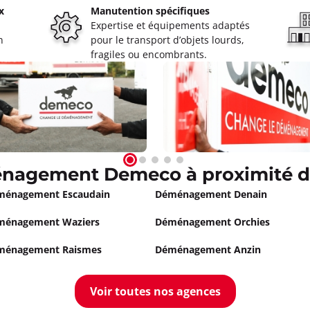
x
Manutention spécifiques
Expertise et équipements adaptés
ELE Resnescure
n
pour le transport d’objets lourds,
à 18:00
fragiles ou encombrants.
ormations
Appeler
énagement Demeco à proximité 
ménagement Escaudain
Déménagement Denain
ménagement Waziers
Déménagement Orchies
ménagement Raismes
Déménagement Anzin
Voir toutes nos agences