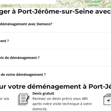
à 18:00
er à Port-Jérôme-sur-Seine ave
a-Bataille
ormations
e déménagement avec Demeco?
Appeler
ent ?
NAGEURS DE
devis de déménagement ?
à 18:00
vreux
e de votre déménagement ?
ormations
our votre déménagement à Port-J
Appeler
Devis gratuit
ur vos
Recevez un devis précis sous 48h
après notre visite technique à votre
s
domicile.