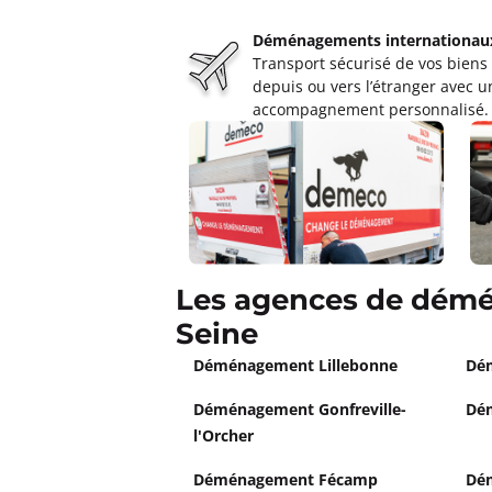
Ouvert
de 08:30 à 12:30, de 14:00 
Déménagements internationau
1405 boulevard Charles Cros zac objec
Transport sécurisé de vos biens
Plus d'inf
depuis ou vers l’étranger avec u
accompagnement personnalisé.
Un devis ?
Les agences de démé
Seine
Déménagement Lillebonne
Dé
Déménagement Gonfreville-
Dé
l'Orcher
Déménagement Fécamp
Dé