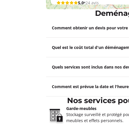
5,0
24 avis
Ouvert
de 08:30 à 12:00, de 14:00 
Deménag
6 rue Verdier Monetti 76880 Arques-L
Plus d'inf
Comment obtenir un devis pour votr
Un devis ?
Quel est le coût total d'un déménagem
Déménagements AUX DÉMÉ
NORMANDIE Evreux
Quels services sont inclus dans nos 
4,3
25 avis
Ouvert
de 08:30 à 12:00, de 14:00 
215 route De Paris, CS 80187 27000 É
Comment est prévue la date et l'heur
Plus d'inf
Nos services p
Un devis ?
Garde-meubles
Stockage surveillé et protégé po
meubles et effets personnels.
Déménagements DESJOUIS If
4,8
321 avis