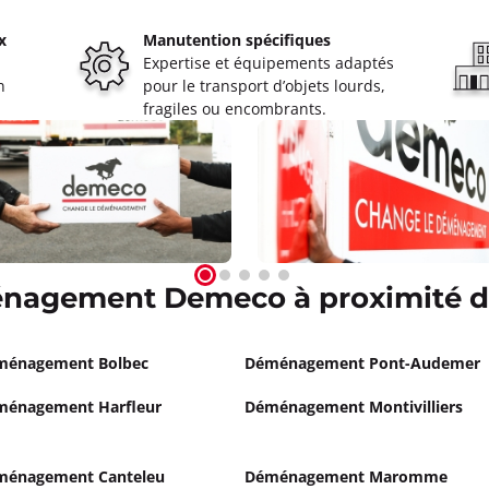
à 18:00
x
Manutention spécifiques
t'ifs sud 14123 Ifs
Expertise et équipements adaptés
ormations
n
pour le transport d’objets lourds,
fragiles ou encombrants.
Appeler
nagement Demeco à proximité de
ménagement Bolbec
Déménagement Pont-Audemer
ménagement Harfleur
Déménagement Montivilliers
ménagement Canteleu
Déménagement Maromme