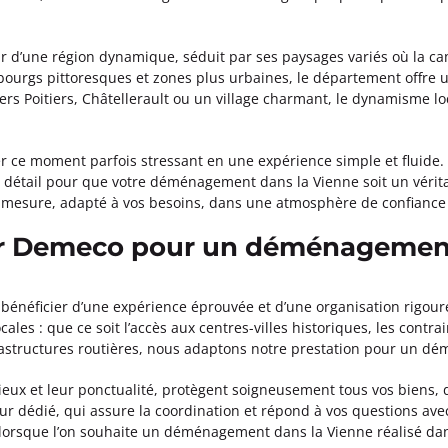
r d’une région dynamique, séduit par ses paysages variés où la c
 bourgs pittoresques et zones plus urbaines, le département offre un
s Poitiers, Châtellerault ou un village charmant, le dynamisme loca
 ce moment parfois stressant en une expérience simple et fluide. 
 détail pour que votre déménagement dans la Vienne soit un vérita
r mesure, adapté à vos besoins, dans une atmosphère de confiance
ir Demeco pour un déménagement
 bénéficier d’une expérience éprouvée et d’une organisation rigour
ocales : que ce soit l’accès aux centres-villes historiques, les cont
nfrastructures routières, nous adaptons notre prestation pour un 
ux et leur ponctualité, protègent soigneusement tous vos biens, d
r dédié, qui assure la coordination et répond à vos questions avec 
 lorsque l’on souhaite un déménagement dans la Vienne réalisé dan