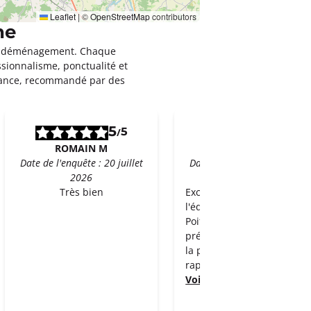
Leaflet
|
©
OpenStreetMap
contributors
ne
leur déménagement. Chaque
ssionnalisme, ponctualité et
rance, recommandé par des
5
5
5
5
/
/
ROMAIN M
Agnes Hervieu
Date de l'enquête : 20 juillet
Date de l'enquête : 13 juille
2026
2026
Très bien
Excellente expérience avec
l'équipe Demeco de
Poitiers: informations
précises apportées lors de
la préparation et bon
rapport qualité prix. Le
Voir plus