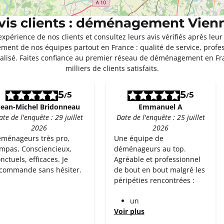
vis clients : déménagement Vien
expérience de nos clients et consultez leurs avis vérifiés après 
ment de nos équipes partout en France : qualité de service, profe
isé. Faites confiance au premier réseau de déménagement en F
milliers de clients satisfaits.
5
5
5
5
/
/
Jean-Michel Bridonneau
Emmanuel A
ate de l'enquête : 29 juillet
Date de l'enquête : 25 juillet
2026
2026
ménageurs très pro,
Une équipe de
mpas, Consciencieux,
déménageurs au top.
nctuels, efficaces. Je
Agréable et professionnel
commande sans hésiter.
de bout en bout malgré les
péripéties rencontrées :
un
Voir plus