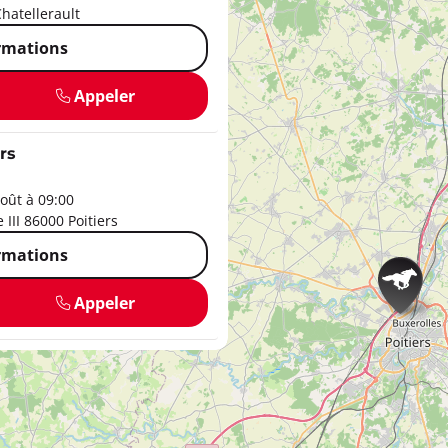
hatellerault
ormations
Appeler
rs
oût à 09:00
III 86000 Poitiers
ormations
Appeler