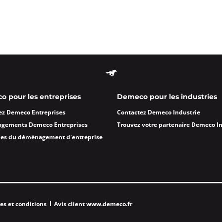
 à 09:00
ormations
Appeler
onne
 pour les entreprises
Demeco pour les industries
ez Demeco Entreprises
Contactez Demeco Industrie
 à 08:00
agements Demeco Entreprises
Trouvez votre partenaire Demeco I
des du déménagement d'entreprise
ormations
Appeler
es et conditions
Avis client www.demeco.fr