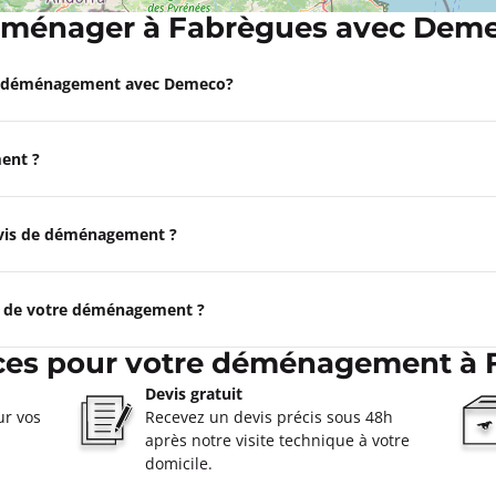
ménager à Fabrègues avec Dem
 Campagnan
e déménagement avec Demeco?
 à 09:00
s Garrigues 34230 Campagnan
ent ?
ormations
Appeler
devis de déménagement ?
rs
e de votre déménagement ?
 à 08:00
ices pour votre déménagement à 
Devis gratuit
ormations
ur vos
Recevez un devis précis sous 48h
après notre visite technique à votre
Appeler
domicile.