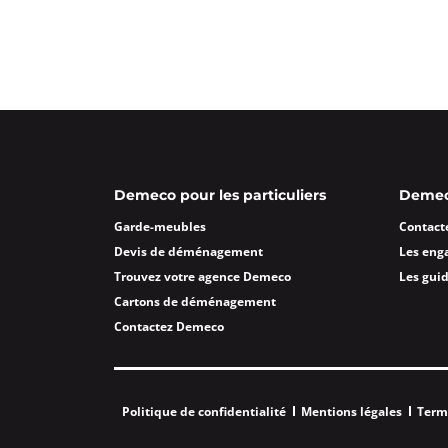
4,7
15 avis
Fermé actuellement.
Ouvre demain
15 Rue Charlie Chaplin 13200 Arles
Plus d'inf
Un devis ?
Déménagements SMDT Narb
Demeco pour les particuliers
Demeco
4,8
52 avis
Garde-meubles
Contact
Fermé actuellement.
Ouvre demain
Devis de déménagement
Les eng
21 rue Voltaire 11100 Narbonne
Trouvez votre agence Demeco
Les gui
Plus d'inf
Cartons de déménagement
Contactez Demeco
Un devis ?
Politique de confidentialité
Mentions légales
Term