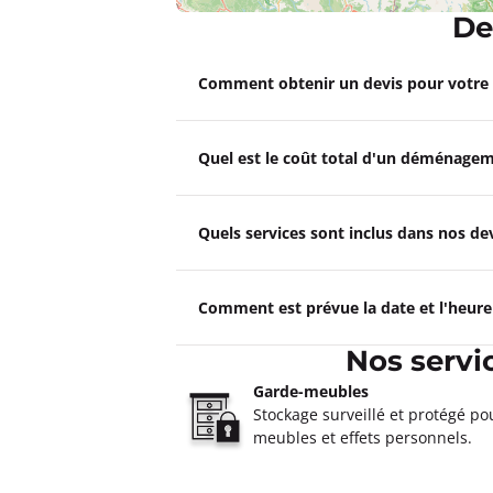
De
Déménagements SEBA DGTS
Comment obtenir un devis pour votr
4,4
144 avis
Fermé actuellement.
Ouvre demain
4 Route Départementale 32 - Mas de
Quel est le coût total d'un déménagem
Plus d'inf
Un devis ?
Quels services sont inclus dans nos 
Déménagements SMDT Bézie
Comment est prévue la date et l'heur
4,7
218 avis
Fermé actuellement.
Ouvre demain
Nos serv
1, rue de Lorraine 34500 Béziers
Garde-meubles
Plus d'inf
Stockage surveillé et protégé po
meubles et effets personnels.
Un devis ?