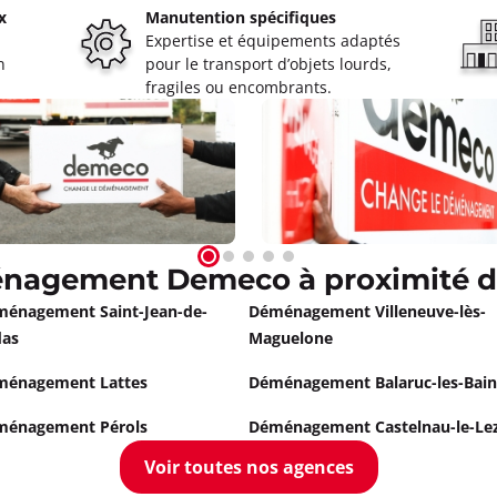
x
Manutention spécifiques
es
Expertise et équipements adaptés
n
pour le transport d’objets lourds,
 à 09:00
fragiles ou encombrants.
ormations
Appeler
énagement Demeco à proximité d
 à 09:00
énagement Saint-Jean-de-
Déménagement Villeneuve-lès-
das
Maguelone
ormations
ménagement Lattes
Déménagement Balaruc-les-Bain
Appeler
ménagement Pérols
Déménagement Castelnau-le-Le
Voir toutes nos agences
s