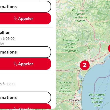
ormations
Appeler
llier
 à 09:00
ier
ormations
2
Appeler
 à 08:00
ormations
Appeler