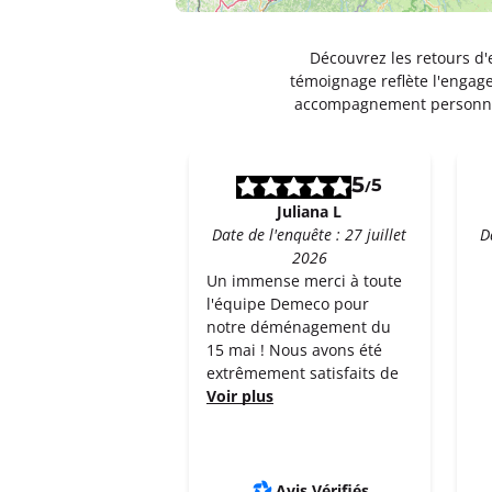
Un devis ?
Découvrez les retours d'
témoignage reflète l'engage
accompagnement personnal
Déménagements ABD Bourg e
4,7
279 avis
Fermé actuellement.
Ouvre le 10 a
5
63 rue République 01000 Bourg En B
5
/
Juliana L
Plus d'inf
Date de l'enquête : 27 juillet
D
2026
Un devis ?
Un immense merci à toute
l'équipe Demeco pour
notre déménagement du
Déménagements ABD Lons le
15 mai ! Nous avons été
Fermé actuellement.
Ouvre le 10 a
extrêmement satisfaits de
330 Bd Jules Ferry 39000 Lons-Le-Sau
Voir plus
Plus d'inf
Un devis ?
Avis Vérifiés