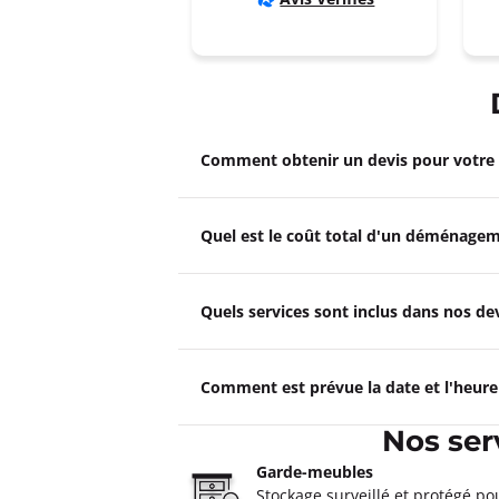
Déménagements AVEC MATHEY
4,4
9 avis
Fermé actuellement.
Ouvre le 10 a
32 rue des Sarrons 25300 Pontarlier
Plus d'inf
Comment obtenir un devis pour votr
Un devis ?
Quel est le coût total d'un déménagem
Déménagements BLACHE Mo
4,3
386 avis
Quels services sont inclus dans nos 
Fermé actuellement.
Ouvre le 10 a
315 rue De La Caronnière 73800 Mon
Comment est prévue la date et l'heur
Plus d'inf
Nos ser
Un devis ?
Garde-meubles
Stockage surveillé et protégé po