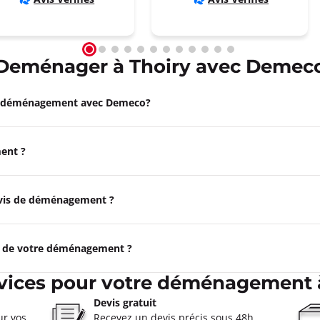
 Pontarlier
Deménager à Thoiry avec Demec
oût à 09:00
ormations
e déménagement avec Demeco?
Appeler
ent ?
ntmélian
devis de déménagement ?
oût à 08:30
tmelian
e de votre déménagement ?
ormations
vices pour votre déménagement 
Appeler
Devis gratuit
ur vos
Recevez un devis précis sous 48h