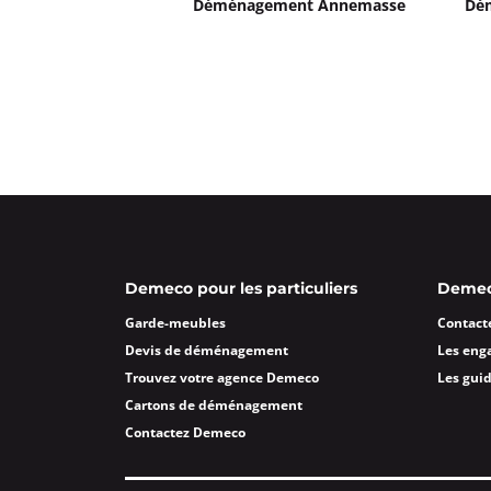
Déménagement Annemasse
Dém
4,2
10 avis
Fermé actuellement.
Ouvre le 10 a
9 Imp. Lavoisier 69680 Chassieu
Plus d'inf
Un devis ?
Déménagements SEEGMULLER
Fermé actuellement.
Ouvre le 10 a
35-37 Rue Louis Guérin 69100 Villeu
Demeco pour les particuliers
Demeco
Plus d'inf
Garde-meubles
Contact
Devis de déménagement
Les eng
Un devis ?
Trouvez votre agence Demeco
Les gui
Cartons de déménagement
Déménagements SEEGMULLE
Contactez Demeco
Fermé actuellement.
Ouvre le 10 a
132 Rue Bossuet 69006 Lyon