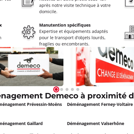
ne Sancé
après notre visite technique à votre
domicile.
oût à 09:00
x
Manutention spécifiques
Expertise et équipements adaptés
ormations
n
pour le transport d’objets lourds,
fragiles ou encombrants.
Appeler
 Bourgoin Jallieu
oût à 09:00
Bourgoin Jallieu
nagement Demeco à proximité d
ormations
ménagement Prévessin-Moëns
Déménagement Ferney-Voltaire
Appeler
énagement Gaillard
Déménagement Valserhône
ents FERLAY JANIN