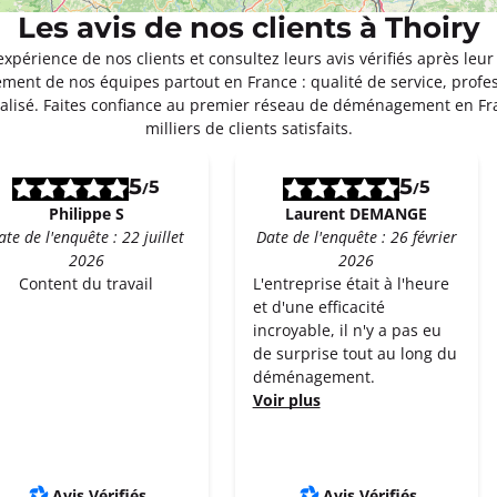
Les avis de nos clients à Thoiry
Appeler
expérience de nos clients et consultez leurs avis vérifiés après 
ment de nos équipes partout en France : qualité de service, profe
isé. Faites confiance au premier réseau de déménagement en F
n Bresse
milliers de clients satisfaits.
oût à 09:00
5
5
resse
5
5
/
/
Philippe S
Laurent DEMANGE
ormations
ate de l'enquête : 22 juillet
Date de l'enquête : 26 février
2026
2026
Appeler
Content du travail
L'entreprise était à l'heure
et d'une efficacité
incroyable, il n'y a pas eu
 Saunier
de surprise tout au long du
oût à 09:00
déménagement.
nier
Voir plus
ormations
Appeler
Avis Vérifiés
Avis Vérifiés