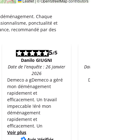
Leaflet
|
©
OpenStreetMap
contributors
leur déménagement. Chaque
ssionnalisme, ponctualité et
rance, recommandé par des
5
5
5
5
/
/
Danilo GIUGNI
Daniela PRATES
Date de l'enquête : 26 janvier
Date de l'enquête : 26 janvie
2026
2026
Demeco a gDemeco a géré
Demeco a été excellent!
mon déménagement
rapidement et
efficacement. Un travail
impeccable !éré mon
déménagement
rapidement et
efficacement. Un
Voir plus
Avis Vérifiés
Avis Vérifiés