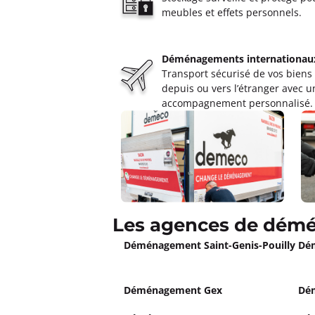
Déménagements ABD Bressa
meubles et effets personnels.
4,6
247 avis
Fermé actuellement.
Ouvre le 10 a
19 Rue du 19 Mars 1962 71000 Sancé
Déménagements internationau
Transport sécurisé de vos biens
Plus d'inf
depuis ou vers l’étranger avec u
accompagnement personnalisé.
Un devis ?
Déménagements FERLAY JANIN
4,6
32 avis
Fermé actuellement.
Ouvre le 10 a
30 avenue Alexandre Flemming 38300 
Les agences de démé
Plus d'inf
Déménagement Saint-Genis-Pouilly
Dé
Un devis ?
Déménagement Gex
Dém
Déménagements Déménagem
Chassieu