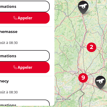
ormations
Appeler
nemasse
oût à 08:30
2
ormations
Appeler
9
necy
oût à 08:30
ormations