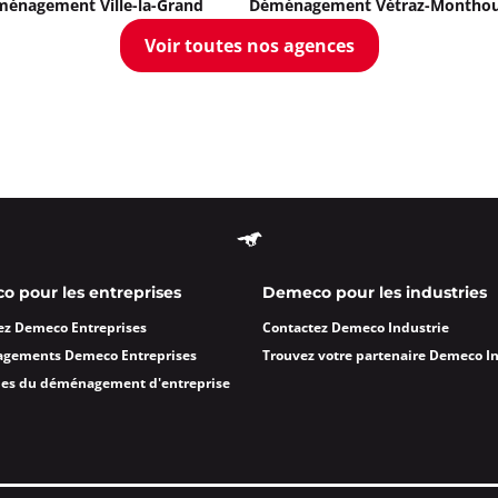
énagement Ville-la-Grand
Déménagement Vétraz-Montho
Voir toutes nos agences
oût à 09:00
ormations
Appeler
 Villeurbanne
oût à 09:00
rbanne
 pour les entreprises
Demeco pour les industries
ormations
ez Demeco Entreprises
Contactez Demeco Industrie
agements Demeco Entreprises
Trouvez votre partenaire Demeco I
Appeler
des du déménagement d'entreprise
R Lyon 6ème
oût à 09:00