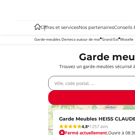
Offres et services
Nos partenaires
Conseils 
Garde-meubles Demeco autour de moi
Grand Est
Moselle
Garde meub
Trouvez un garde-meubles sécurisé à 
Garde Meubles HEISS CLAUD
4,8
1257 avis
Fermé actuellement.
Ouvre à 08:3