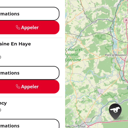
ormations
Appeler
aine En Haye
0
ormations
Appeler
ncy
0
ormations