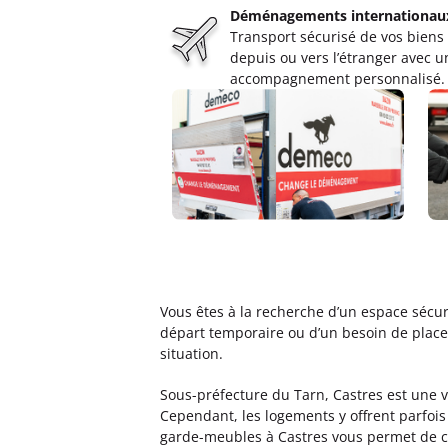
Déménagements internationau
Garde Meubles SANS Muret
Transport sécurisé de vos biens
5,0
12 avis
depuis ou vers l’étranger avec u
Fermé actuellement.
Ouvre le 10 a
accompagnement personnalisé.
8 boulevard De Joffrery 31600 Muret
Plus d'inf
Un devis ?
Garde Meubles SMDT Narbon
4,8
52 avis
Fermé actuellement.
Ouvre le 10 a
21 rue Voltaire 11100 Narbonne
Vous êtes à la recherche d’un espace sécur
Plus d'inf
départ temporaire ou d’un besoin de place
situation.
Un devis ?
Sous-préfecture du Tarn, Castres est une vi
Cependant, les logements y offrent parfoi
garde-meubles à Castres vous permet de co