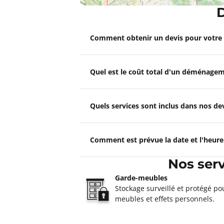
D
Garde Meubles SANS Bruguie
Comment obtenir un devis pour votr
4,5
569 avis
Fermé actuellement.
Ouvre le 10 a
111 impasse De Toulouse 31150 Brug
Quel est le coût total d'un déménagem
Plus d'inf
Un devis ?
Quels services sont inclus dans nos 
Garde Meubles SANS Pamiers
Comment est prévue la date et l'heur
4,0
27 avis
Fermé actuellement.
Ouvre le 10 a
Nos ser
7 rue Clément Ader 09100 Pamiers
Garde-meubles
Plus d'inf
Stockage surveillé et protégé po
meubles et effets personnels.
Un devis ?