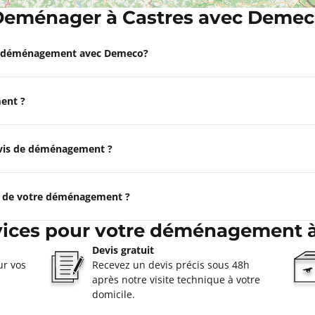
eménager à Castres avec Deme
res
e déménagement avec Demeco?
oût à 08:00
uieres
ent ?
ormations
Appeler
devis de déménagement ?
e de votre déménagement ?
oût à 08:00
vices pour votre déménagement à
Devis gratuit
ormations
ur vos
Recevez un devis précis sous 48h
après notre visite technique à votre
Appeler
domicile.