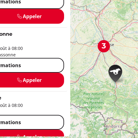
ormations
Appeler
sonne
3
oût à 08:00
cassonne
ormations
Appeler
e
oût à 08:00
ormations
Appeler