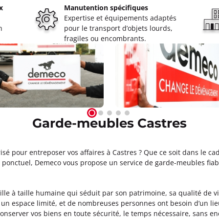
x
Manutention spécifiques
Expertise et équipements adaptés
n
pour le transport d’objets lourds,
oût à 08:00
fragiles ou encombrants.
ormations
Appeler
ne
Garde-meubles Castres
oût à 08:00
isé pour entreposer vos affaires à Castres ? Que ce soit dans le 
ormations
 ponctuel, Demeco vous propose un service de garde-meubles fiable
Appeler
lle à taille humaine qui séduit par son patrimoine, sa qualité de vi
s un espace limité, et de nombreuses personnes ont besoin d’un li
nserver vos biens en toute sécurité, le temps nécessaire, sans en