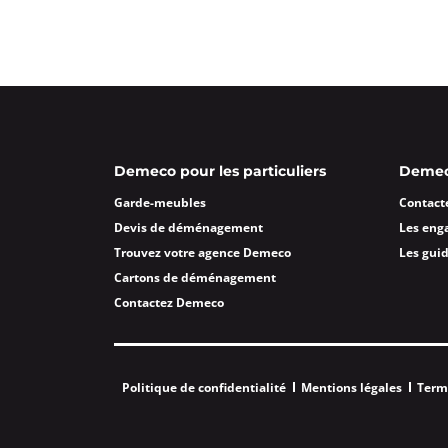
Garde Meubles DAZIN Marsei
4,7
28 avis
Fermé actuellement.
Ouvre demain
173 Av. de Mazargues 13008 Marseill
Plus d'inf
Demeco pour les particuliers
Demeco
Un devis ?
Garde-meubles
Contact
Devis de déménagement
Les eng
Garde Meubles MAZUCCO Mars
Trouvez votre agence Demeco
Les gui
4,6
147 avis
Cartons de déménagement
Fermé actuellement.
Ouvre demain
Contactez Demeco
58 rue Consolat 13001 Marseille
Plus d'inf
Un devis ?
Politique de confidentialité
Mentions légales
Term
Garde Meubles DAZIN Aix en