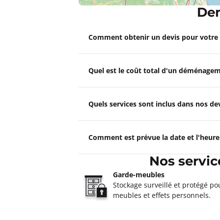
Dem
Un devis ?
Comment obtenir un devis pour votr
Garde Meubles MAZUCCO Mars
4,8
12 avis
Quel est le coût total d'un déménagem
Fermé actuellement.
Ouvre demain
20 Trav. de la Montre 13011 Marseill
Plus d'inf
Quels services sont inclus dans nos 
Un devis ?
Comment est prévue la date et l'heur
Garde Meubles MATRALOC Hy
Nos servi
4,6
45 avis
Fermé actuellement.
Ouvre demain
Garde-meubles
196 rue Nicéphore Niépce 83400 Hyè
Stockage surveillé et protégé po
meubles et effets personnels.
Plus d'inf