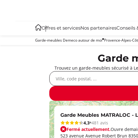
Offres et services
Nos partenaires
Conseils 
Garde-meubles Demeco autour de moi
Provence-Alpes-Côt
Garde m
Trouvez un garde-meubles sécurisé à Le 
Garde Meubles MATRALOC - L
4,3
481 avis
Fermé actuellement.
Ouvre demain
523 avenue Avenue Robert Brun 8350