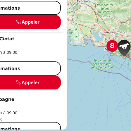
ormations
Appeler
Ciotat
8
 à 09:00
t
ormations
Appeler
bagne
 à 09:00
ne
ormations