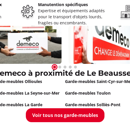
Appeler
x
Manutention spécifiques
Expertise et équipements adaptés
n
pour le transport d’objets lourds,
ignoles
fragiles ou encombrants.
 à 08:00
rami 83170 Brignoles
ormations
Appeler
emeco à proximité de Le Beauss
seille 10ème
de-meubles Ollioules
Garde-meubles Saint-Cyr-sur-Me
 à 09:00
de-meubles La Seyne-sur-Mer
Garde-meubles Toulon
de-meubles La Garde
Garde-meubles Solliès-Pont
ormations
Voir tous nos garde-meubles
Appeler