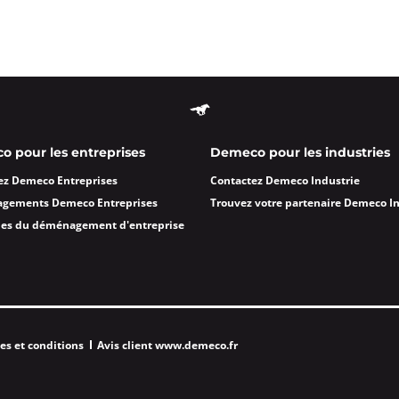
lle 8ème
 à 08:00
e
ormations
 pour les entreprises
Demeco pour les industries
Appeler
ez Demeco Entreprises
Contactez Demeco Industrie
agements Demeco Entreprises
Trouvez votre partenaire Demeco I
eille 1er
des du déménagement d'entreprise
 à 09:00
ormations
Appeler
es et conditions
Avis client www.demeco.fr
 Provence