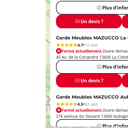
Plus d'inf
Un devis ?
Garde Meubles MAZUCCO La 
4,7
15 avis
Fermé actuellement.
Ouvre demain
45 Av. de la Coriandre 13600 La Ciota
Plus d'inf
Un devis ?
Garde Meubles MAZUCCO Au
4,5
82 avis
Fermé actuellement.
Ouvre demain
276 avenue du Douard 13400 Aubag
Plus d'inf