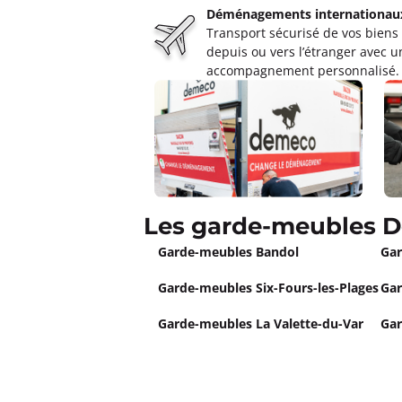
Un devis ?
Déménagements internationau
Transport sécurisé de vos biens
depuis ou vers l’étranger avec u
Garde Meubles MATRALOC Br
accompagnement personnalisé.
4,5
36 avis
Fermé actuellement.
Ouvre demain
12 rue Lice De Signon, Galerie du Ca
Plus d'inf
Un devis ?
Les garde-meubles D
Garde Meubles MAZUCCO Mar
Garde-meubles Bandol
Gar
5,0
12 avis
Fermé actuellement.
Ouvre demain
Garde-meubles Six-Fours-les-Plages
Gar
5 Bd Rouvier 13010 Marseille
Garde-meubles La Valette-du-Var
Gar
Plus d'inf
Un devis ?