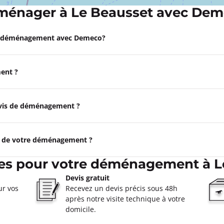
énager à Le Beausset avec De
Appeler
e déménagement avec Demeco?
eille 11ème
ent ?
 à 09:00
e
ormations
devis de déménagement ?
Appeler
e de votre déménagement ?
ères
ces pour votre déménagement à L
 à 08:00
Devis gratuit
res
ur vos
Recevez un devis précis sous 48h
après notre visite technique à votre
ormations
domicile.