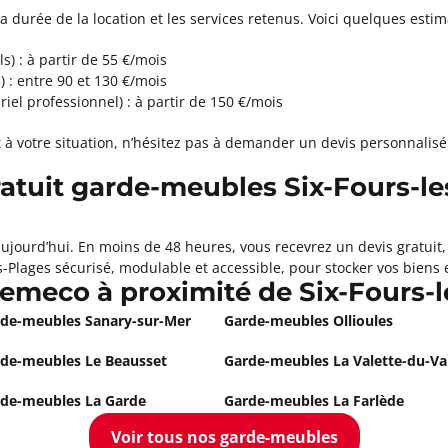
 Provence
la durée de la location et les services retenus. Voici quelques estim
s) : à partir de 55 €/mois
0
 : entre 90 et 130 €/mois
290 Aix-En-Provence
iel professionnel) : à partir de 150 €/mois
ormations
t à votre situation, n’hésitez pas à demander un devis personnalisé
Appeler
ratuit garde-meubles Six-Fours-le
nnes Mirabeau
ujourd’hui. En moins de 48 heures, vous recevrez un devis gratuit
-Plages sécurisé, modulable et accessible, pour stocker vos biens e
0
meco à proximité de Six-Fours-l
nes-Mirabeau
de-meubles Sanary-sur-Mer
Garde-meubles Ollioules
ormations
de-meubles Le Beausset
Garde-meubles La Valette-du-Va
Appeler
de-meubles La Garde
Garde-meubles La Farlède
ues
Voir tous nos garde-meubles