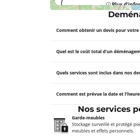
Plus d'inf
Deména
Un devis ?
Comment obtenir un devis pour votr
Garde Meubles MAZUCCO Au
4,5
82 avis
Quel est le coût total d'un déménagem
Fermé actuellement.
Ouvre à 09:0
276 avenue du Douard 13400 Aubag
Plus d'inf
Quels services sont inclus dans nos 
Un devis ?
Comment est prévue la date et l'heur
Garde Meubles MAZUCCO Mars
Nos services 
4,8
12 avis
Fermé actuellement.
Ouvre à 09:0
Garde-meubles
20 Trav. de la Montre 13011 Marseill
Stockage surveillé et protégé po
meubles et effets personnels.
Plus d'inf