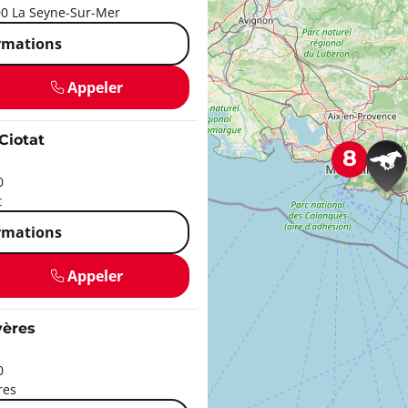
0 La Seyne-Sur-Mer
ormations
Appeler
Ciotat
8
0
t
ormations
Appeler
ères
0
res