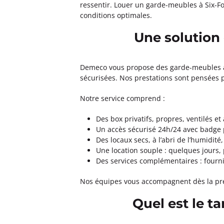
ressentir. Louer un garde-meubles à Six-Fo
conditions optimales.
Garde Meubles DAZIN Marsei
Une solution
4,7
28 avis
Fermé actuellement.
Ouvre à 08:0
173 Av. de Mazargues 13008 Marseill
Demeco vous propose des garde-meubles à p
Plus d'inf
sécurisées. Nos prestations sont pensées po
Notre service comprend :
Un devis ?
Des box privatifs, propres, ventilés et
Garde Meubles MAZUCCO Mars
Un accès sécurisé 24h/24 avec badge 
Des locaux secs, à l’abri de l’humidit
4,6
147 avis
Une location souple : quelques jours,
Fermé actuellement.
Ouvre à 09:0
Des services complémentaires : fourni
58 rue Consolat 13001 Marseille
Plus d'inf
Nos équipes vous accompagnent dès la prem
Quel est le t
Un devis ?