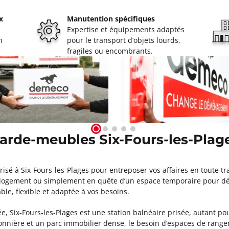
Appeler
x
Manutention spécifiques
Expertise et équipements adaptés
n
pour le transport d’objets lourds,
ignoles
fragiles ou encombrants.
0
rami 83170 Brignoles
ormations
Appeler
arde-meubles Six-Fours-les-Plag
seille 10ème
sé à Six-Fours-les-Plages pour entreposer vos affaires en toute tra
0
 logement ou simplement en quête d’un espace temporaire pour dé
le, flexible et adaptée à vos besoins.
ormations
e, Six-Fours-les-Plages est une station balnéaire prisée, autant po
nnière et un parc immobilier dense, le besoin d’espaces de range
Appeler