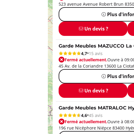
523 avenue Avenue Robert Brun 8350
Plus d'inf
Un devis ?
Garde Meubles MAZUCCO La 
4,7
15 avis
Fermé actuellement.
Ouvre à 09:0
45 Av. de la Coriandre 13600 La Ciota
Plus d'inf
Un devis ?
Garde Meubles MATRALOC Hy
4,6
45 avis
Fermé actuellement.
Ouvre à 08:0
196 rue Nicéphore Niépce 83400 Hyè