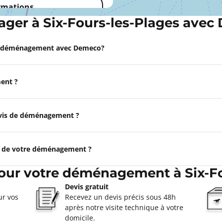
ormations
ger à Six-Fours-les-Plages avec
Appeler
e déménagement avec Demeco?
bagne
ent ?
0
ne
ormations
devis de déménagement ?
Appeler
e de votre déménagement ?
eille 11ème
pour votre déménagement à Six-Fo
0
Devis gratuit
e
ur vos
Recevez un devis précis sous 48h
après notre visite technique à votre
ormations
domicile.