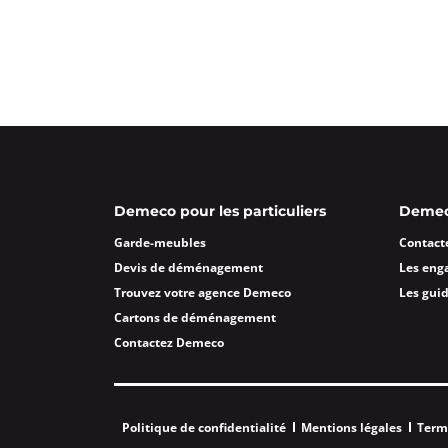
4,4
31 avis
Fermé actuellement.
Ouvre à 09:0
Avenue Urdy Milou 13500 Martigues
Plus d'inf
Un devis ?
Garde Meubles PORRE Puget 
Demeco pour les particuliers
Demeco
4,4
5 avis
Fermé actuellement.
Ouvre à 09:0
Garde-meubles
Contact
ZI Les Meissugues Voie B 83480 Puge
Devis de déménagement
Les eng
Plus d'inf
Trouvez votre agence Demeco
Les gui
Cartons de déménagement
Un devis ?
Contactez Demeco
Politique de confidentialité
Mentions légales
Term