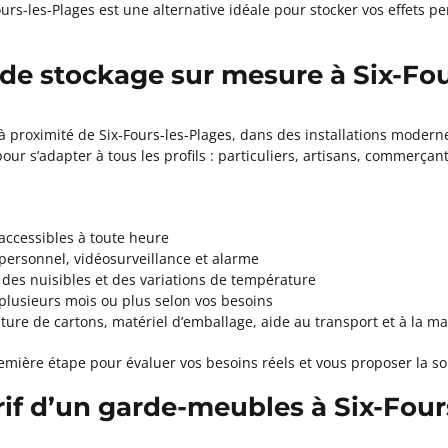
urs-les-Plages est une alternative idéale pour stocker vos effets 
lle 8ème
 de stockage sur mesure à Six-Fou
0
e
roximité de Six-Fours-les-Plages, dans des installations modern
ormations
ur s’adapter à tous les profils : particuliers, artisans, commerçan
Appeler
 accessibles à toute heure
eille 1er
personnel, vidéosurveillance et alarme
é, des nuisibles et des variations de température
 plusieurs mois ou plus selon vos besoins
0
ture de cartons, matériel d’emballage, aide au transport et à la m
ormations
ière étape pour évaluer vos besoins réels et vous proposer la sol
arif d’un garde-meubles à Six-Four
Appeler