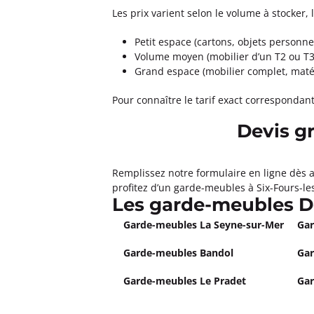
Garde Meubles DAZIN Aix en
Les prix varient selon le volume à stocker, 
4,2
39 avis
Petit espace (cartons, objets personnel
Fermé actuellement.
Ouvre à 08:0
Volume moyen (mobilier d’un T2 ou T3)
1140 rue Andrè Ampère, BP 50196 13
Grand espace (mobilier complet, matér
Plus d'inf
Pour connaître le tarif exact correspondan
Un devis ?
Devis g
Garde Meubles DAZIN Les Pe
Remplissez notre formulaire en ligne dès a
4,3
282 avis
profitez d’un garde-meubles à Six-Fours-les
Fermé actuellement.
Ouvre à 08:0
Les garde-meubles De
17 avenue Lamartine 13170 Les Pen
Garde-meubles La Seyne-sur-Mer
Gar
Plus d'inf
Garde-meubles Bandol
Gar
Un devis ?
Garde-meubles Le Pradet
Gar
Garde Meubles DAZIN Martig