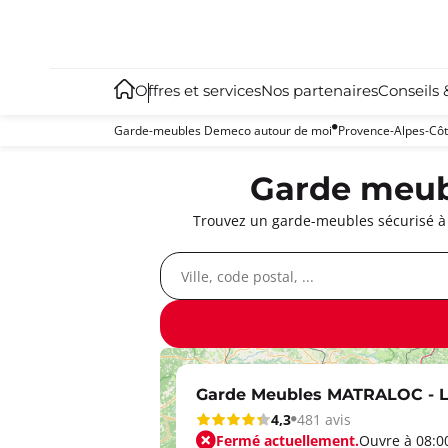
Offres et services
Nos partenaires
Conseils 
Garde-meubles Demeco autour de moi
Provence-Alpes-Côt
Garde meubl
Trouvez un garde-meubles sécurisé à S
Garde Meubles MATRALOC - L
4,3
481 avis
Fermé actuellement.
Ouvre à 08:0