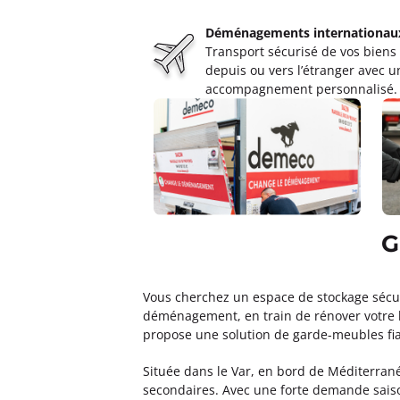
Un devis ?
Déménagements internationau
Transport sécurisé de vos biens
depuis ou vers l’étranger avec u
Garde Meubles MATRALOC Br
accompagnement personnalisé.
4,5
36 avis
Fermé actuellement.
Ouvre à 08:0
12 rue Lice De Signon, Galerie du Ca
Plus d'inf
Un devis ?
G
Garde Meubles MAZUCCO Mar
5,0
12 avis
Vous cherchez un espace de stockage sécuri
Fermé actuellement.
Ouvre à 09:0
déménagement, en train de rénover votre
5 Bd Rouvier 13010 Marseille
propose une solution de garde-meubles fiab
Plus d'inf
Située dans le Var, en bord de Méditerrané
secondaires. Avec une forte demande saiso
Un devis ?