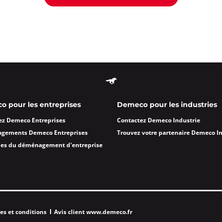
0
ormations
Appeler
sur Argens
 pour les entreprises
Demeco pour les industries
0
ez Demeco Entreprises
Contactez Demeco Industrie
t-Sur-Argens
agements Demeco Entreprises
Trouvez votre partenaire Demeco I
ormations
des du déménagement d'entreprise
Appeler
es et conditions
Avis client www.demeco.fr