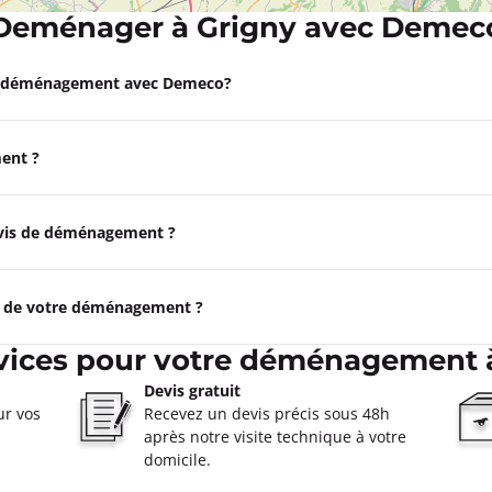
Deménager à Grigny avec Demec
Appeler
on
e déménagement avec Demeco?
à 18:00
ent ?
on
ormations
devis de déménagement ?
Appeler
e de votre déménagement ?
ry
vices pour votre déménagement 
à 18:00
e
Devis gratuit
ur vos
Recevez un devis précis sous 48h
ormations
après notre visite technique à votre
domicile.
Appeler