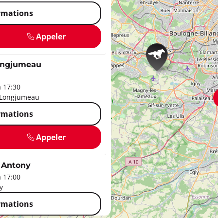
ormations
Appeler
ngjumeau
à 17:30
 Longjumeau
ormations
Appeler
Antony
à 17:00
y
ormations