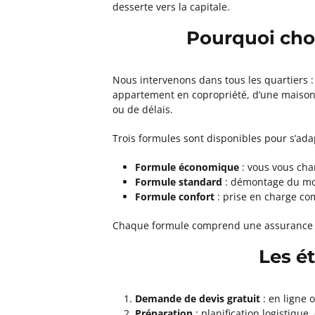
Déménagements SEEGMULLER
desserte vers la capitale.
Ouvert
de 09:30 à 12:30, de 14:00 
Pourquoi cho
218 boulevard Raspail 75014 Paris
Plus d'inf
Nous intervenons dans tous les quartiers : 
appartement en copropriété, d’une maison i
Un devis ?
ou de délais.
Déménagements QUALI DEM 
Trois formules sont disponibles pour s’adap
4,2
110 avis
Formule économique
: vous vous cha
Ouvert
de 08:30 à 12:00, de 14:00 
Formule standard
: démontage du mob
3 rue De L'Amiral Roussin 75015 Pari
Formule confort
: prise en charge c
Plus d'inf
Chaque formule comprend une assurance d
Un devis ?
Les é
Déménagements HORIZON B
Demande de devis gratuit
: en ligne 
4,5
147 avis
Préparation
: planification logistique,
Ouvert
de 09:00 à 12:30, de 13:30 