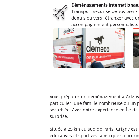
Déménagements internationau
Transport sécurisé de vos biens
Déménagements DIDIER CHEV
depuis ou vers l’étranger avec u
4,6
161 avis
accompagnement personnalisé.
Ouvert
de 09:00 à 12:00, de 14:00 
90, boulevard Auguste Blanqui 75013
Plus d'inf
Un devis ?
Déménagements DMD Paris 
4,9
13 avis
Ouvert
de 09:00 à 12:30, de 13:30 
Vous préparez un déménagement à Grigny, 
65 Boulevard de Reuilly 75012 Paris
particulier, une famille nombreuse ou un 
Plus d'inf
sécurisée. Avec notre expérience en Île-de
surprise.
Un devis ?
Située à 25 km au sud de Paris, Grigny e
éducatives et sportives, ainsi que sa proxi