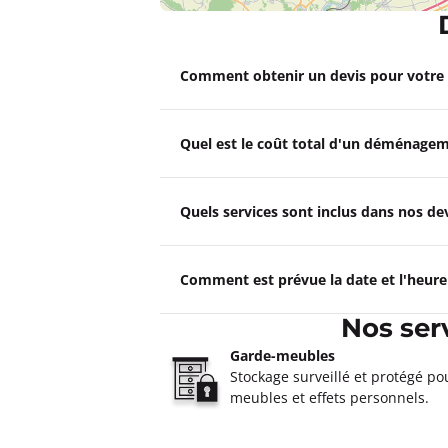
Un devis ?
Déménagements DMD Valent
Comment obtenir un devis pour votr
4,5
25 avis
Ouvert
de 09:00 à 12:30, de 13:30 
Quel est le coût total d'un déménagem
5, place Henri Moissan 94460 Valent
Plus d'inf
Quels services sont inclus dans nos 
Un devis ?
Comment est prévue la date et l'heur
Déménagements TEILLOT Vit
4,6
48 avis
Nos ser
Ouvert
de 09:00 à 12:30, de 13:30 
80 Rue de Seine 94400 Vitry-Sur-Sein
Garde-meubles
Stockage surveillé et protégé po
Plus d'inf
meubles et effets personnels.
Un devis ?