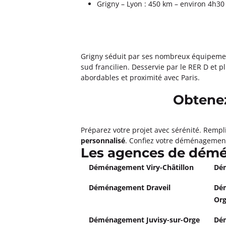
Grigny – Lyon : 450 km – environ 4h30
Plus d'inf
Un devis ?
Grigny séduit par ses nombreux équipements
Déménagements A LA VERSA
sud francilien. Desservie par le RER D et pl
DEMENAGEMENTS Buc
abordables et proximité avec Paris.
4,4
247 avis
Obtenez
Ouvert
de 08:30 à 16:30
40 Rue Fourny 78530 Buc
Plus d'inf
Préparez votre projet avec sérénité. Rempl
personnalisé
. Confiez votre déménagement 
Les agences de dém
Un devis ?
Déménagement Viry-Châtillon
Dém
Déménagements TORRENS Pa
Déménagement Draveil
Dém
4,9
106 avis
Or
Ouvert
de 08:30 à 12:00, de 14:00 
17 Rue Béranger 75003 Paris
Déménagement Juvisy-sur-Orge
Dém