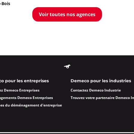
ormations
-Bois
Voir toutes nos agences
Appeler
ris 8ème
à 18:00
ormations
Appeler
 pour les entreprises
Demeco pour les industries
ez Demeco Entreprises
Contactez Demeco Industrie
ly sur Marne
agements Demeco Entreprises
Trouvez votre partenaire Demeco I
des du déménagement d'entreprise
à 17:30
Marne
ormations