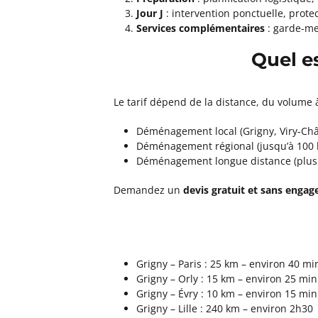
Jour J
: intervention ponctuelle, prote
63 avenue Edouard vaillant 92100 Bo
Services complémentaires
: garde-meu
Plus d'inf
Quel e
Un devis ?
Le tarif dépend de la distance, du volume 
Déménagements DIDIER CHEV
4,8
40 avis
Déménagement local (Grigny, Viry-Châti
Déménagement régional (jusqu’à 100 km
Ouvert
de 09:00 à 12:00, de 14:00 
Déménagement longue distance (plus d
2 Rue Jean Lantier 75001 Paris
Plus d'inf
Demandez un
devis gratuit et sans enga
Un devis ?
Déménagements TORRENS OU
Grigny – Paris : 25 km – environ 40 mi
4,6
165 avis
Grigny – Orly : 15 km – environ 25 mi
Ouvert
de 08:30 à 12:00, de 14:00 
Grigny – Évry : 10 km – environ 15 mi
25 avenue De Tourville 75007 Paris
Grigny – Lille : 240 km – environ 2h30