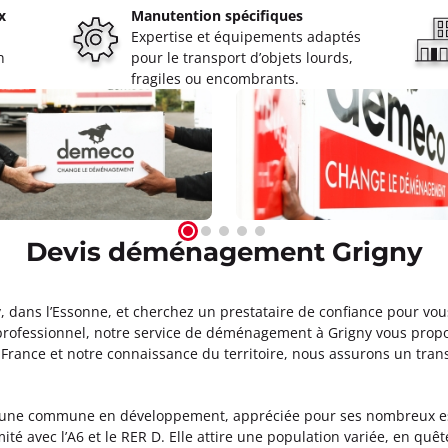
x
Manutention spécifiques
Expertise et équipements adaptés
RIER Paris 13ème
n
pour le transport d’objets lourds,
fragiles ou encombrants.
à 18:00
 Paris
ormations
Appeler
Devis déménagement Grigny
12ème
à 18:00
dans l’Essonne, et cherchez un prestataire de confiance pour vo
professionnel, notre service de déménagement à Grigny vous propos
ormations
-France et notre connaissance du territoire, nous assurons un trans
Appeler
st une commune en développement, appréciée pour ses nombreux esp
mité avec l’A6 et le RER D. Elle attire une population variée, en qu