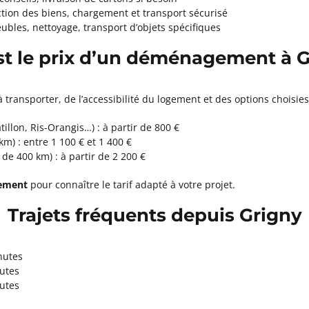
ction des biens, chargement et transport sécurisé
ulogne-Billancourt
bles, nettoyage, transport d’objets spécifiques
ormations
st le prix d’un déménagement à G
Appeler
à transporter, de l’accessibilité du logement et des options choisi
RIER Paris 1er
llon, Ris-Orangis…) : à partir de 800 €
) : entre 1 100 € et 1 400 €
à 18:00
e 400 km) : à partir de 2 200 €
ormations
gement
pour connaître le tarif adapté à votre projet.
Trajets fréquents depuis Grigny
Appeler
DINOT Paris 7ème
nutes
nutes
à 18:00
nutes