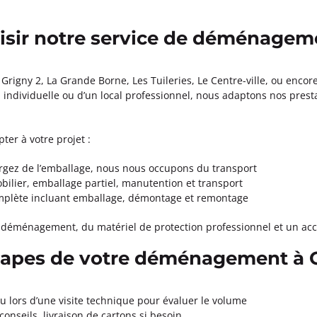
 Paris 14ème
à 18:00
isir notre service de déménageme
ormations
Grigny 2, La Grande Borne, Les Tuileries, Le Centre-ville, ou encore 
ndividuelle ou d’un local professionnel, nous adaptons nos presta
Appeler
Paris 15ème
ter à votre projet :
rgez de l’emballage, nous nous occupons du transport
à 17:30
ilier, emballage partiel, manutention et transport
s
omplète incluant emballage, démontage et remontage
ormations
éménagement, du matériel de protection professionnel et un a
Appeler
tapes de votre déménagement à 
oulogne
ou lors d’une visite technique pour évaluer le volume
 conseils, livraison de cartons si besoin
à 18:00