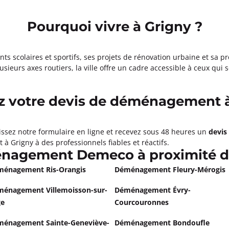
ormations
Pourquoi vivre à Grigny ?
Appeler
 scolaires et sportifs, ses projets de rénovation urbaine et sa pr
ILLAISE DE
usieurs axes routiers, la ville offre un cadre accessible à ceux qui s
 votre devis de déménagement 
ormations
issez notre formulaire en ligne et recevez sous 48 heures un
devis
à Grigny à des professionnels fiables et réactifs.
énagement Demeco à proximité d
Appeler
énagement Ris-Orangis
Déménagement Fleury-Mérogis
ris 3
énagement Villemoisson-sur-
Déménagement Évry-
ge
Courcouronnes
à 18:00
énagement Sainte-Geneviève-
Déménagement Bondoufle